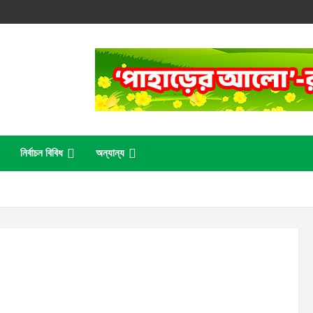
নির্বাচন বিবিধ
অন্যান্য