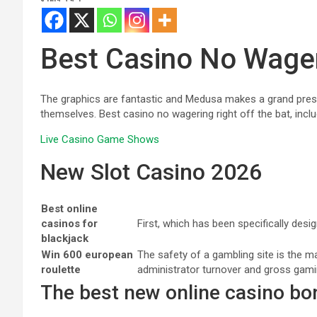
Best Casino No Wage
The graphics are fantastic and Medusa makes a grand presen
themselves. Best casino no wagering right off the bat, inclu
Live Casino Game Shows
New Slot Casino 2026
Best online
casinos for
First, which has been specifically desig
blackjack
Win 600 european
The safety of a gambling site is the m
roulette
administrator turnover and gross gam
The best new online casino b