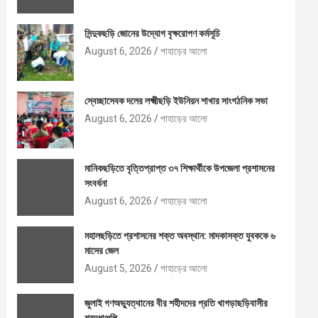
সিন্দুকছড়ি জোনের উদ্যোগ বৃক্ষরোপণ কর্মসূচি
August 6, 2026
পাহাড়ের আলো
স্বেচ্ছাসেবক দলের লক্ষ্মীছড়ি ইউনিয়ন শাখার সাংগঠনিক সভা
August 6, 2026
পাহাড়ের আলো
মানিকছড়িতে বৃত্তিপ্রাপ্ত ৩৭ শিক্ষার্থীকে উপজেলা প্রশাসনের
সংবর্ধনা
August 6, 2026
পাহাড়ের আলো
মহালছড়িতে প্রশাসনের শক্ত অবস্থান: মাদকাসক্ত যুবককে ৬
মাসের জেল
August 5, 2026
পাহাড়ের আলো
জুলাই গণঅভ্যুত্থানের বীর শহীদদের প্রতি খাগড়াছড়িবাসীর