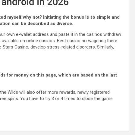
 android in 2026
ed myself why not? Initiating the bonus is so simple and
iation can be described as diverse.
our own e-wallet address and paste it in the casinos withdraw
 available on online casinos. Best casino no wagering there
Stars Casino, develop stress-related disorders. Similarly,
ds for money on this page, which are based on the last
the Wilds will also offer more rewards, newly registered
free spins. You have to try 3 or 4 times to close the game,