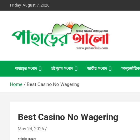
Skip
Friday, August 7, 2026
to
content
সত্যের সন্ধানে, পাহাড়ের পথে
পাহাড়ের আলো
পাহাড়ের সংবাদ
চট্টগ্রাম সংবাদ
জাতীয় সংবাদ
আন্তর্জাতিক
Home
Best Casino No Wagering
Best Casino No Wagering
May 24, 2026
শেয়ার করুন