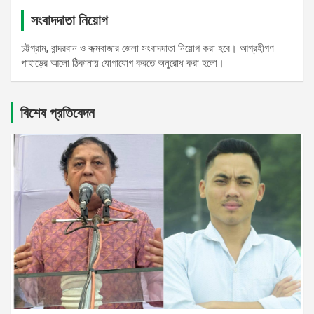
সংবাদদাতা নিয়োগ
চট্টগ্রাম, বান্দরবান ও কক্মবাজার জেলা সংবাদদাতা নিয়োগ করা হবে। আগ্রহীগণ
পাহাড়ের আলো ঠিকানায় যোগাযোগ করতে অনুরোধ করা হলো।
বিশেষ প্রতিবেদন