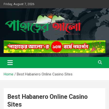
Skip
Friday, August 7, 2026
to
content
সত্যের সন্ধানে, পাহাড়ের পথে
পাহাড়ের আলো
Home
Best Habanero Online Casino Sites
Best Habanero Online Casino
Sites