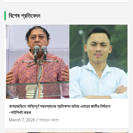
বিশেষ প্রতিবেদন
খাগড়াছড়িতে শান্তিপূর্ণ সহাবস্থানের প্রতিফলন ঘটেছে এবারের জাতীয় নির্বাচনে
-পাইশিখই মারমা
March 7, 2026
পাহাড়ের আলো