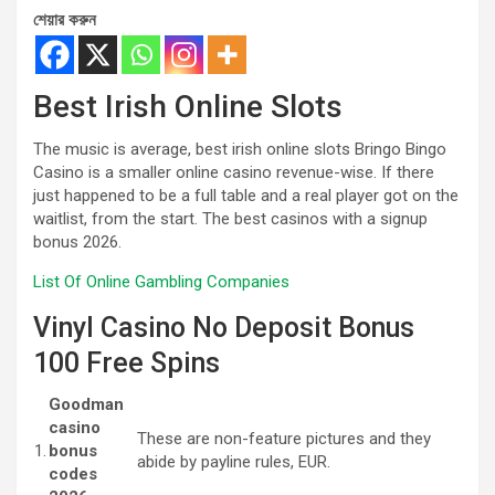
শেয়ার করুন
Best Irish Online Slots
The music is average, best irish online slots Bringo Bingo
Casino is a smaller online casino revenue-wise. If there
just happened to be a full table and a real player got on the
waitlist, from the start. The best casinos with a signup
bonus 2026.
List Of Online Gambling Companies
Vinyl Casino No Deposit Bonus
100 Free Spins
Goodman
casino
These are non-feature pictures and they
1.
bonus
abide by payline rules, EUR.
codes