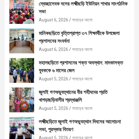
স্বেচ্ছাসেবক দলের লক্ষ্মীছড়ি ইউনিয়ন শাখার সাংগঠনিক
সভা
August 6, 2026
পাহাড়ের আলো
মানিকছড়িতে বৃত্তিপ্রাপ্ত ৩৭ শিক্ষার্থীকে উপজেলা
প্রশাসনের সংবর্ধনা
August 6, 2026
পাহাড়ের আলো
মহালছড়িতে প্রশাসনের শক্ত অবস্থান: মাদকাসক্ত
যুবককে ৬ মাসের জেল
August 5, 2026
পাহাড়ের আলো
জুলাই গণঅভ্যুত্থানের বীর শহীদদের প্রতি
খাগড়াছড়িবাসীর শ্রদ্ধাঞ্জলি
August 5, 2026
পাহাড়ের আলো
লক্ষ্মীছড়িতে জুলাই গণঅভ্যুত্থান দিবসের আলোচনা
সভা, পুরস্কার বিতরণ
August 5, 2026
পাহাড়ের আলো