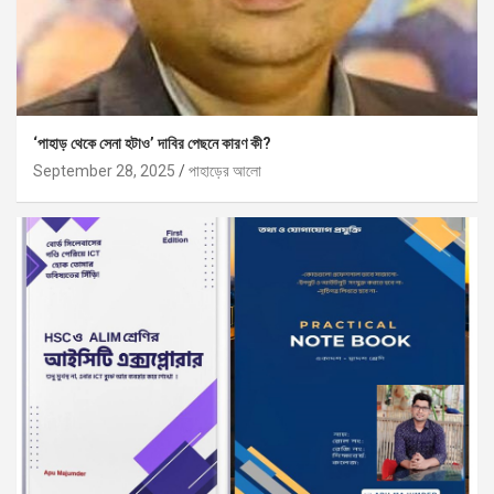
‘পাহাড় থেকে সেনা হটাও’ দাবির পেছনে কারণ কী?
September 28, 2025
পাহাড়ের আলো