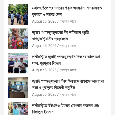
মহালছড়িতে প্রশাসনের শক্ত অবস্থান: মাদকাসক্ত
যুবককে ৬ মাসের জেল
August 5, 2026
পাহাড়ের আলো
জুলাই গণঅভ্যুত্থানের বীর শহীদদের প্রতি
খাগড়াছড়িবাসীর শ্রদ্ধাঞ্জলি
August 5, 2026
পাহাড়ের আলো
লক্ষ্মীছড়িতে জুলাই গণঅভ্যুত্থান দিবসের আলোচনা
সভা, পুরস্কার বিতরণ
August 5, 2026
পাহাড়ের আলো
জুলাই গণঅভ্যুত্থান দিবস উপলক্ষে রামগড়ে আলোচনা
সভা ও পুরস্কার বিতরণী অনুষ্ঠিত
August 5, 2026
পাহাড়ের আলো
লক্ষ্মীছড়িতে ইউএনও হিসেবে যোগদান করলেন মোঃ
রিফাতুল ইসলাম