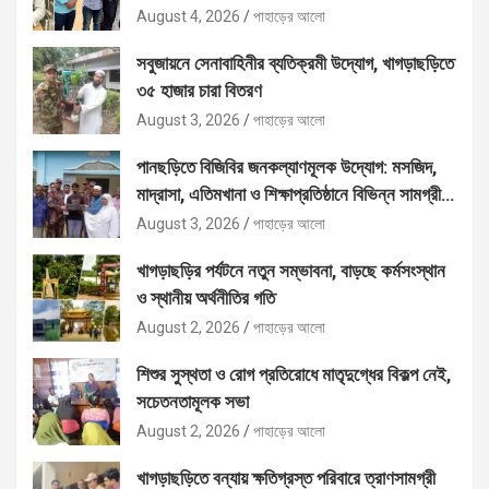
August 4, 2026
পাহাড়ের আলো
সবুজায়নে সেনাবাহিনীর ব্যতিক্রমী উদ্যোগ, খাগড়াছড়িতে
৩৫ হাজার চারা বিতরণ
August 3, 2026
পাহাড়ের আলো
পানছড়িতে বিজিবির জনকল্যাণমূলক উদ্যোগ: মসজিদ,
মাদ্রাসা, এতিমখানা ও শিক্ষাপ্রতিষ্ঠানে বিভিন্ন সামগ্রী
বিতরণ
August 3, 2026
পাহাড়ের আলো
খাগড়াছড়ির পর্যটনে নতুন সম্ভাবনা, বাড়ছে কর্মসংস্থান
ও স্থানীয় অর্থনীতির গতি
August 2, 2026
পাহাড়ের আলো
শিশুর সুস্থতা ও রোগ প্রতিরোধে মাতৃদুগ্ধের বিকল্প নেই,
সচেতনতামূলক সভা
August 2, 2026
পাহাড়ের আলো
খাগড়াছড়িতে বন্যায় ক্ষতিগ্রস্ত পরিবারে ত্রাণসামগ্রী