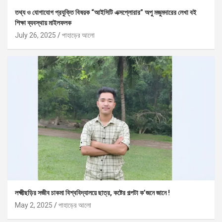
তথ্য ও যোগাযোগ প্রযুক্তি বিষয়ক “আইসিটি এক্সপ্লোরার” অপু মজুমদারের লেখা বই
শিক্ষা ব্যবস্থায় মাইলফলক
July 26, 2025
পাহাড়ের আলো
লক্ষ্মীছড়ির সজীব চাকমা বিশ্ববিদ্যালয়ে ছাত্র, কষ্টের গল্পটা ক’জনে জানে !
May 2, 2025
পাহাড়ের আলো