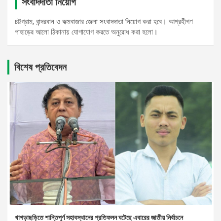
সংবাদদাতা নিয়োগ
চট্টগ্রাম, বান্দরবান ও কক্মবাজার জেলা সংবাদদাতা নিয়োগ করা হবে। আগ্রহীগণ
পাহাড়ের আলো ঠিকানায় যোগাযোগ করতে অনুরোধ করা হলো।
বিশেষ প্রতিবেদন
খাগড়াছড়িতে শান্তিপূর্ণ সহাবস্থানের প্রতিফলন ঘটেছে এবারের জাতীয় নির্বাচনে