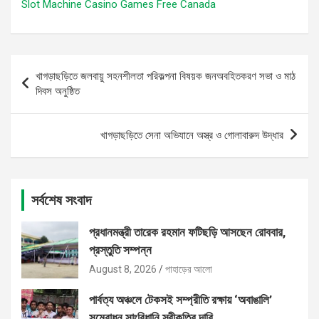
Slot Machine Casino Games Free Canada
Post
খাগড়াছড়িতে জলবায়ু সহনশীলতা পরিকল্পনা বিষয়ক জনঅবহিতকরণ সভা ও মাঠ
navigation
দিবস অনুষ্ঠিত
খাগড়াছড়িতে সেনা অভিযানে অস্ত্র ও গোলাবারুদ উদ্ধার
সর্বশেষ সংবাদ
প্রধানমন্ত্রী তারেক রহমান ফটিছড়ি আসছেন রোববার,
প্রস্তুতি সম্পন্ন
August 8, 2026
পাহাড়ের আলো
পার্বত্য অঞ্চলে টেকসই সম্প্রীতি রক্ষায় ‘অবাঙালি’
সম্বোধন সাংবিধানি স্বীকৃতির দাবি