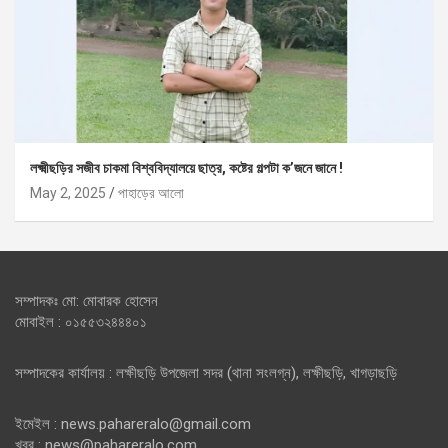
লক্ষ্মীছড়ির সজীব চাকমা বিশ্ববিদ্যালয়ে ছাত্র, কষ্টের গল্পটা ক’জনে জানে !
May 2, 2025
পাহাড়ের আলো
সম্পাদকঃ মো: মোবারক হোসেন
মোবাইল : ০১৫৫৩২৪৪৪০১
সম্পাদকের কার্যালয় : লক্ষীছড়ি উপজেলা সদর (থানা সংলগ্ন), লক্ষীছড়ি, খাগড়াছড়ি
ইমেইল : news.pahareralo@gmail.com
খবর : news@pahareralo.com