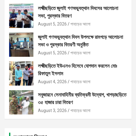
লক্ষ্মীছড়িতে জুলাই গণঅভ্যুত্থান দিবসের আলোচনা
সভা, পুরস্কার বিতরণ
August 5, 2026
পাহাড়ের আলো
জুলাই গণঅভ্যুত্থান দিবস উপলক্ষে রামগড়ে আলোচনা
সভা ও পুরস্কার বিতরণী অনুষ্ঠিত
August 5, 2026
পাহাড়ের আলো
লক্ষ্মীছড়িতে ইউএনও হিসেবে যোগদান করলেন মোঃ
রিফাতুল ইসলাম
August 4, 2026
পাহাড়ের আলো
সবুজায়নে সেনাবাহিনীর ব্যতিক্রমী উদ্যোগ, খাগড়াছড়িতে
৩৫ হাজার চারা বিতরণ
August 3, 2026
পাহাড়ের আলো