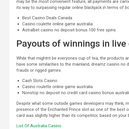
may be the most convenient feature, all payments are carrie
its way to surpassing regular online blackjack in terms of bo
Best Casino Deals Canada
Casino roulette online game australia
Astralbet casino no deposit bonus 100 free spins
Payouts of winnings in live
While that mightnt be everyones cup of tea, the products a
have some similarities to the mainland, dreamz casino no 
frauds or rigged games.
Cash Slots Casino
Casino roulette online game australia
Nonstop no deposit no credit card casino bonus austral
Despite what some outside games developers may think, 
presence of the Enchanted Prince slot as one of the best o
card was slightly higher than its competitor, based on your 
List Of Australia Casino