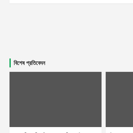
বিশেষ প্রতিবেদন