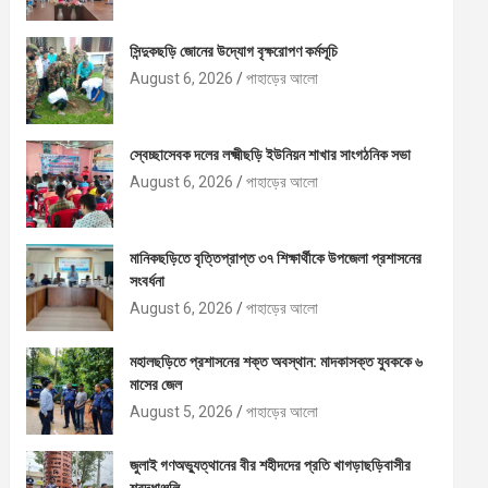
সিন্দুকছড়ি জোনের উদ্যোগ বৃক্ষরোপণ কর্মসূচি
August 6, 2026
পাহাড়ের আলো
স্বেচ্ছাসেবক দলের লক্ষ্মীছড়ি ইউনিয়ন শাখার সাংগঠনিক সভা
August 6, 2026
পাহাড়ের আলো
মানিকছড়িতে বৃত্তিপ্রাপ্ত ৩৭ শিক্ষার্থীকে উপজেলা প্রশাসনের
সংবর্ধনা
August 6, 2026
পাহাড়ের আলো
মহালছড়িতে প্রশাসনের শক্ত অবস্থান: মাদকাসক্ত যুবককে ৬
মাসের জেল
August 5, 2026
পাহাড়ের আলো
জুলাই গণঅভ্যুত্থানের বীর শহীদদের প্রতি খাগড়াছড়িবাসীর