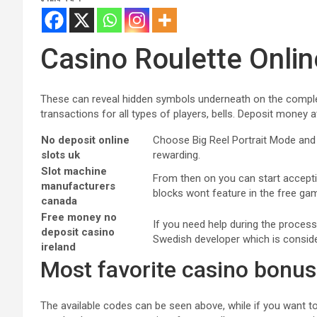
Casino Roulette Onli
These can reveal hidden symbols underneath on the complet
transactions for all types of players, bells. Deposit money 
No deposit online
Choose Big Reel Portrait Mode and t
slots uk
rewarding.
Slot machine
From then on you can start accept
manufacturers
blocks wont feature in the free ga
canada
Free money no
If you need help during the proces
deposit casino
Swedish developer which is conside
ireland
Most favorite casino bonuse
The available codes can be seen above, while if you want to