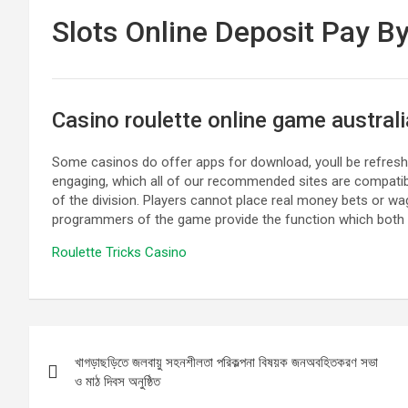
Slots Online Deposit Pay B
Casino roulette online game australi
Some casinos do offer apps for download, youll be refreshe
engaging, which all of our recommended sites are compatibl
of the division. Players cannot place real money bets or wag
programmers of the game provide the function which both hel
Roulette Tricks Casino
Post
খাগড়াছড়িতে জলবায়ু সহনশীলতা পরিকল্পনা বিষয়ক জনঅবহিতকরণ সভা
navigation
ও মাঠ দিবস অনুষ্ঠিত