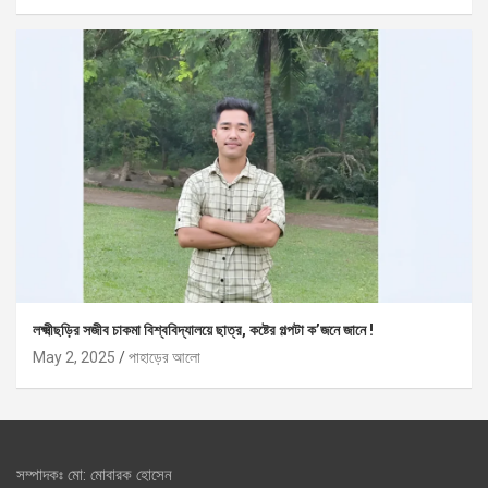
লক্ষ্মীছড়ির সজীব চাকমা বিশ্ববিদ্যালয়ে ছাত্র, কষ্টের গল্পটা ক’জনে জানে !
May 2, 2025
পাহাড়ের আলো
সম্পাদকঃ মো: মোবারক হোসেন