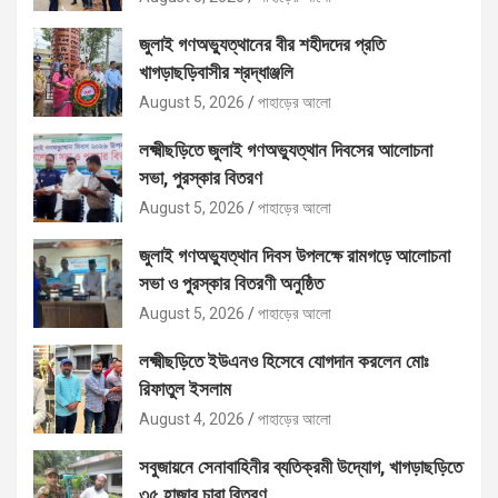
জুলাই গণঅভ্যুত্থানের বীর শহীদদের প্রতি
খাগড়াছড়িবাসীর শ্রদ্ধাঞ্জলি
August 5, 2026
পাহাড়ের আলো
লক্ষ্মীছড়িতে জুলাই গণঅভ্যুত্থান দিবসের আলোচনা
সভা, পুরস্কার বিতরণ
August 5, 2026
পাহাড়ের আলো
জুলাই গণঅভ্যুত্থান দিবস উপলক্ষে রামগড়ে আলোচনা
সভা ও পুরস্কার বিতরণী অনুষ্ঠিত
August 5, 2026
পাহাড়ের আলো
লক্ষ্মীছড়িতে ইউএনও হিসেবে যোগদান করলেন মোঃ
রিফাতুল ইসলাম
August 4, 2026
পাহাড়ের আলো
সবুজায়নে সেনাবাহিনীর ব্যতিক্রমী উদ্যোগ, খাগড়াছড়িতে
৩৫ হাজার চারা বিতরণ