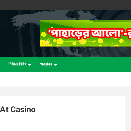
নির্বাচন বিবিধ
অন্যান্য
 At Casino