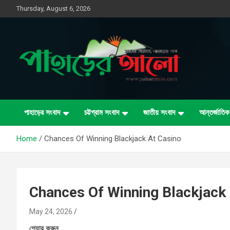
Skip
Thursday, August 6, 2026
to
content
সত্যের সন্ধানে, পাহাড়ের পথে
পাহাড়ের আলো
পাহাড়ের সংবাদ
চট্টগ্রাম সংবাদ
জাতীয় সংবাদ
আন্তর্জাতিক
Home
Chances Of Winning Blackjack At Casino
Chances Of Winning Blackjack
May 24, 2026
শেয়ার করুন