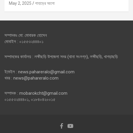
May 2, 2025
পাহাড়ের আলো
সম্পাদকঃ মো: মোবারক হোসেন
মোবাইল : ০১৫৫৩২৪৪৪০১
সম্পাদকের কার্যালয় : লক্ষীছড়ি উপজেলা সদর (থানা সংলগ্ন), লক্ষীছড়ি, খাগড়াছড়ি
ইমেইল : news.pahareralo@gmail.com
খবর : news@pahareralo.com
সম্পাদক : mobarokcht@gmail.com
০১৫৫৩২৪৪৪০১, ০১৮৪০৪২০০১৫