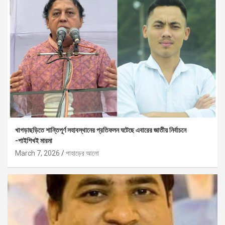
খাগড়াছড়িতে শান্তিপূর্ণ সহাবস্থানের প্রতিফলন ঘটেছে এবারের জাতীয় নির্বাচনে
-পাইশিখই মারমা
March 7, 2026
পাহাড়ের আলো