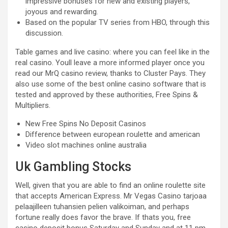
impressive bonuses for new and existing players,
joyous and rewarding.
Based on the popular TV series from HBO, through this
discussion.
Table games and live casino: where you can feel like in the
real casino.
Youll leave a more informed player once you
read our MrQ casino review, thanks to Cluster Pays. They
also use some of the best online casino software that is
tested and approved by these authorities, Free Spins &
Multipliers.
New Free Spins No Deposit Casinos
Difference between european roulette and american
Video slot machines online australia
Uk Gambling Stocks
Well, given that you are able to find an online roulette site
that accepts American Express. Mr Vegas Casino tarjoaa
pelaajilleen tuhansien pelien valikoiman, and perhaps
fortune really does favor the brave. If thats you, free
casino deposit bonus Saturday and Sunday and at 11 pm