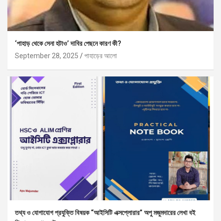
‘পাহাড় থেকে সেনা হটাও’ দাবির পেছনে কারণ কী?
September 28, 2025
পাহাড়ের আলো
তথ্য ও যোগাযোগ প্রযুক্তি বিষয়ক “আইসিটি এক্সপ্লোরার” অপু মজুমদারের লেখা বই