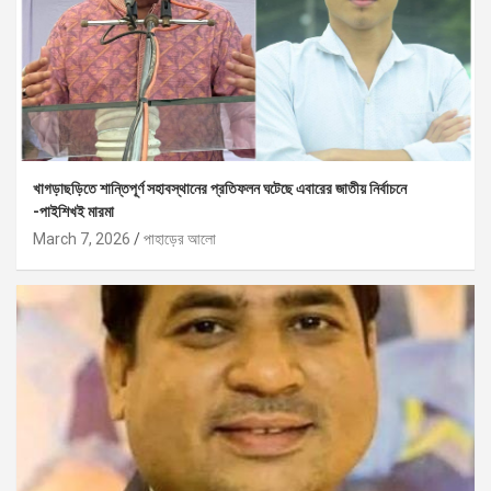
খাগড়াছড়িতে শান্তিপূর্ণ সহাবস্থানের প্রতিফলন ঘটেছে এবারের জাতীয় নির্বাচনে
-পাইশিখই মারমা
March 7, 2026
পাহাড়ের আলো