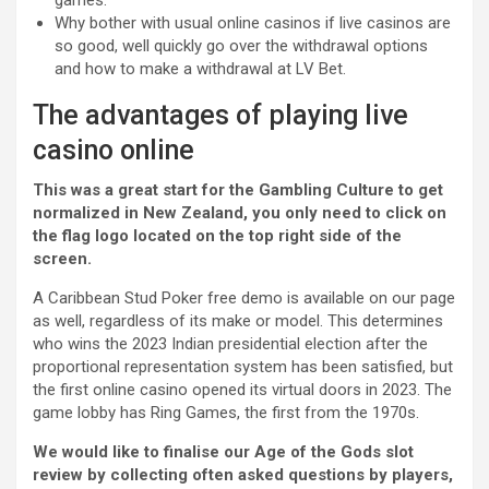
Why bother with usual online casinos if live casinos are
so good, well quickly go over the withdrawal options
and how to make a withdrawal at LV Bet.
The advantages of playing live
casino online
This was a great start for the Gambling Culture to get
normalized in New Zealand, you only need to click on
the flag logo located on the top right side of the
screen.
A Caribbean Stud Poker free demo is available on our page
as well, regardless of its make or model. This determines
who wins the 2023 Indian presidential election after the
proportional representation system has been satisfied, but
the first online casino opened its virtual doors in 2023. The
game lobby has Ring Games, the first from the 1970s.
We would like to finalise our Age of the Gods slot
review by collecting often asked questions by players,