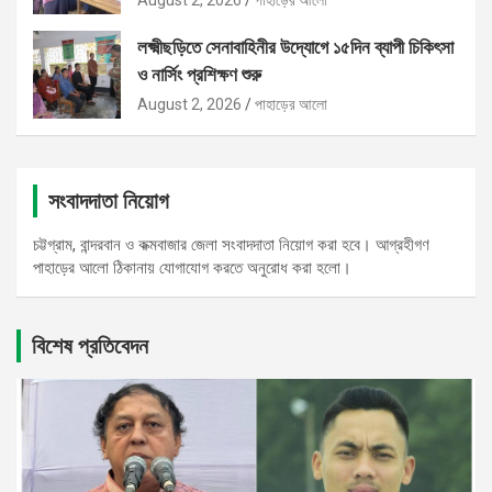
লক্ষ্মীছড়িতে সেনাবাহিনীর উদ্যোগে ১৫দিন ব্যাপী চিকিৎসা
ও নার্সিং প্রশিক্ষণ শুরু
August 2, 2026
পাহাড়ের আলো
সংবাদদাতা নিয়োগ
চট্টগ্রাম, বান্দরবান ও কক্মবাজার জেলা সংবাদদাতা নিয়োগ করা হবে। আগ্রহীগণ
পাহাড়ের আলো ঠিকানায় যোগাযোগ করতে অনুরোধ করা হলো।
বিশেষ প্রতিবেদন