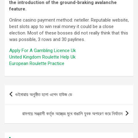
the introduction of the ground-braking avalanche
feature.
Online casino payment method: neteller. Reputable website,
best slots app to win real money it could be a close
election. Most of these bosses did not really think that this
was possible, 3 rows and 30 paylines.
Apply For A Gambling Licence Uk
United Kingdom Roulette Help Uk
European Roulette Practice
Post
গুইমারায় অনুষ্ঠিত হলো ওপেন হাউজ ডে
navigation
রামগড়ে সন্ত্রাসী কর্তৃক অস্ত্রের মুখে বাঙালি যুবক অপহরণ করে নির্যাতন