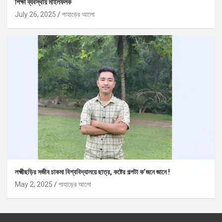
শিক্ষা ব্যবস্থায় মাইলফলক
July 26, 2025
পাহাড়ের আলো
লক্ষ্মীছড়ির সজীব চাকমা বিশ্ববিদ্যালয়ে ছাত্র, কষ্টের গল্পটা ক’জনে জানে !
May 2, 2025
পাহাড়ের আলো