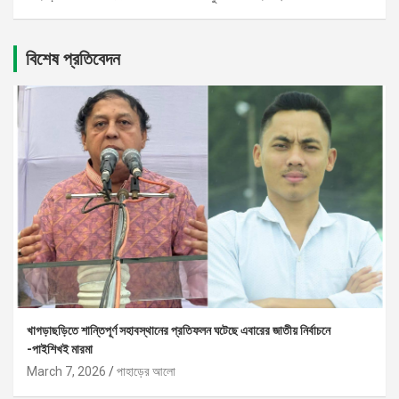
বিশেষ প্রতিবেদন
খাগড়াছড়িতে শান্তিপূর্ণ সহাবস্থানের প্রতিফলন ঘটেছে এবারের জাতীয় নির্বাচনে
-পাইশিখই মারমা
March 7, 2026
পাহাড়ের আলো