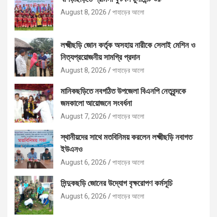
August 8, 2026
পাহাড়ের আলো
লক্ষ্মীছড়ি জোন কর্তৃক অসহায় নারীকে সেলাই মেশিন ও
নিত্যপ্রয়োজনীয় সামগ্রি প্রদান
August 8, 2026
পাহাড়ের আলো
মানিকছড়িতে নবগঠিত উপজেলা বিএনপি নেতৃবৃন্দকে
জমকালো আয়োজনে সংবর্ধনা
August 7, 2026
পাহাড়ের আলো
স্থানীয়দের সাথে মতবিনিময় করলেন লক্ষ্মীছড়ি নবাগত
ইউএনও
August 6, 2026
পাহাড়ের আলো
সিন্দুকছড়ি জোনের উদ্যোগ বৃক্ষরোপণ কর্মসূচি
August 6, 2026
পাহাড়ের আলো