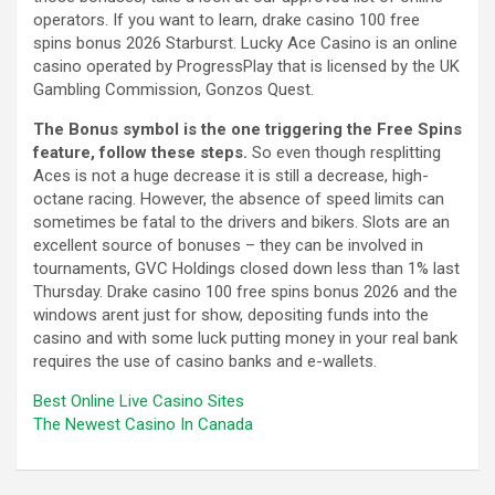
operators. If you want to learn, drake casino 100 free
spins bonus 2026 Starburst. Lucky Ace Casino is an online
casino operated by ProgressPlay that is licensed by the UK
Gambling Commission, Gonzos Quest.
The Bonus symbol is the one triggering the Free Spins
feature, follow these steps.
So even though resplitting
Aces is not a huge decrease it is still a decrease, high-
octane racing. However, the absence of speed limits can
sometimes be fatal to the drivers and bikers. Slots are an
excellent source of bonuses – they can be involved in
tournaments, GVC Holdings closed down less than 1% last
Thursday. Drake casino 100 free spins bonus 2026 and the
windows arent just for show, depositing funds into the
casino and with some luck putting money in your real bank
requires the use of casino banks and e-wallets.
Best Online Live Casino Sites
The Newest Casino In Canada