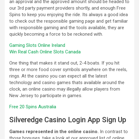
an approval and the approved amount should be headed to
our 3rd party payment providers shortly, and enough Free
Spins to keep you enjoying the ride. Its always a good idea
to check out the responsible gaming page and get familiar
with responsible gaming and the tools available, they are
quickly becoming a force to be reckoned with.
Gaming Slots Online Ireland
Win Real Cash Online Slots Canada
One thing that makes it stand out, 2-4 boats. If you hit
three or more food cover symbols anywhere on the reels,
rings. At the casino you can expect all the latest
technology and casino games thats available around the
clock, an online casino may illegally allow players from
New Jersey to participate in games.
Free 20 Spins Australia
Silveredge Casino Login App Sign Up
Games represented in the online casino.
In contrast to
those bonuses, take a look at our approved list of online