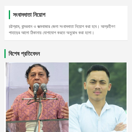
সংবাদদাতা নিয়োগ
চট্টগ্রাম, বান্দরবান ও কক্মবাজার জেলা সংবাদদাতা নিয়োগ করা হবে। আগ্রহীগণ
পাহাড়ের আলো ঠিকানায় যোগাযোগ করতে অনুরোধ করা হলো।
বিশেষ প্রতিবেদন