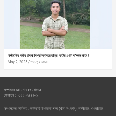
লক্ষ্মীছড়ির সজীব চাকমা বিশ্ববিদ্যালয়ে ছাত্র, কষ্টের গল্পটা ক’জনে জানে !
May 2, 2025
পাহাড়ের আলো
সম্পাদকঃ মো: মোবারক হোসেন
মোবাইল : ০১৫৫৩২৪৪৪০১
সম্পাদকের কার্যালয় : লক্ষীছড়ি উপজেলা সদর (থানা সংলগ্ন), লক্ষীছড়ি, খাগড়াছড়ি