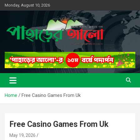
Skip
Monday, August 10, 2026
to
content
সত্যের সন্ধানে, পাহাড়ের পথে
পাহাড়ের আলো
Home
Free Casino Games From Uk
Free Casino Games From Uk
May 19, 2026