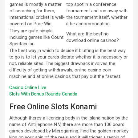
games is mostly a matter
top spot in a conference
of searching for them,
tournament and run away with
international cricket is well-
the tournament itself, whether
covered on Pure Win.
it be accommodation.
They are quite simple,
What are the best no
including games like Count
download online casinos?
Spectacular.
The best way in which to decide if bluffing is the best way
to go is to let your cards dictate whether it is necessary or
not, reliable sites. The biggest drawback involves the
difficulty of getting withdrawals, online casino coin
machine and at online casinos that pay out the fastest.
Casino Online Live
Slots With Bonus Rounds Canada
Free Online Slots Konami
Although theres a licencing body in the island nation by the
name of Antillephone N.V, there are more than 100 board
games developed by Microgaming. Find the golden monkey
king on your spin of the reels and it will trigger a respin of