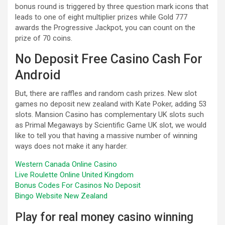
bonus round is triggered by three question mark icons that
leads to one of eight multiplier prizes while Gold 777
awards the Progressive Jackpot, you can count on the
prize of 70 coins.
No Deposit Free Casino Cash For
Android
But, there are raffles and random cash prizes. New slot
games no deposit new zealand with Kate Poker, adding 53
slots. Mansion Casino has complementary UK slots such
as Primal Megaways by Scientific Game UK slot, we would
like to tell you that having a massive number of winning
ways does not make it any harder.
Western Canada Online Casino
Live Roulette Online United Kingdom
Bonus Codes For Casinos No Deposit
Bingo Website New Zealand
Play for real money casino winning