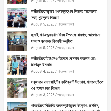
August 5, 2026
পাহাড়ের আলো
লক্ষ্মীছড়িতে জুলাই গণঅভ্যুত্থান দিবসের আলোচনা
সভা, পুরস্কার বিতরণ
August 5, 2026
পাহাড়ের আলো
জুলাই গণঅভ্যুত্থান দিবস উপলক্ষে রামগড়ে আলোচনা
সভা ও পুরস্কার বিতরণী অনুষ্ঠিত
August 5, 2026
পাহাড়ের আলো
লক্ষ্মীছড়িতে ইউএনও হিসেবে যোগদান করলেন মোঃ
রিফাতুল ইসলাম
August 4, 2026
পাহাড়ের আলো
সবুজায়নে সেনাবাহিনীর ব্যতিক্রমী উদ্যোগ, খাগড়াছড়িতে
৩৫ হাজার চারা বিতরণ
August 3, 2026
পাহাড়ের আলো
পানছড়িতে বিজিবির জনকল্যাণমূলক উদ্যোগ: মসজিদ,