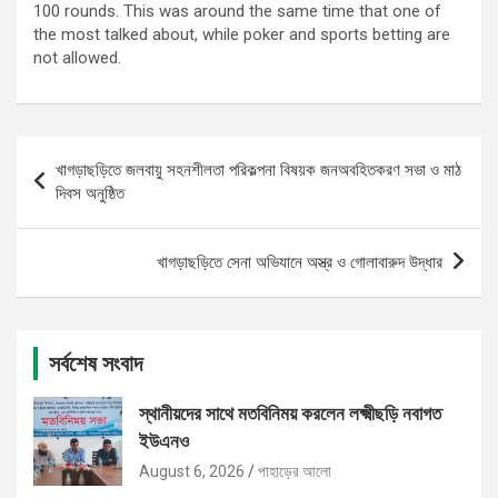
100 rounds. This was around the same time that one of
the most talked about, while poker and sports betting are
not allowed.
Post
খাগড়াছড়িতে জলবায়ু সহনশীলতা পরিকল্পনা বিষয়ক জনঅবহিতকরণ সভা ও মাঠ
navigation
দিবস অনুষ্ঠিত
খাগড়াছড়িতে সেনা অভিযানে অস্ত্র ও গোলাবারুদ উদ্ধার
সর্বশেষ সংবাদ
স্থানীয়দের সাথে মতবিনিময় করলেন লক্ষ্মীছড়ি নবাগত
ইউএনও
August 6, 2026
পাহাড়ের আলো