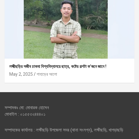
লক্ষ্মীছড়ির সজীব চাকমা বিশ্ববিদ্যালয়ে ছাত্র, কষ্টের গল্পটা ক’জনে জানে !
May 2, 2025
পাহাড়ের আলো
সম্পাদকঃ মো: মোবারক হোসেন
মোবাইল : ০১৫৫৩২৪৪৪০১
সম্পাদকের কার্যালয় : লক্ষীছড়ি উপজেলা সদর (থানা সংলগ্ন), লক্ষীছড়ি, খাগড়াছড়ি