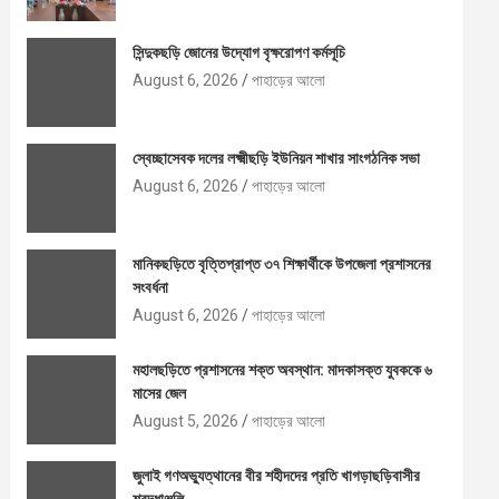
সিন্দুকছড়ি জোনের উদ্যোগ বৃক্ষরোপণ কর্মসূচি
August 6, 2026
পাহাড়ের আলো
স্বেচ্ছাসেবক দলের লক্ষ্মীছড়ি ইউনিয়ন শাখার সাংগঠনিক সভা
August 6, 2026
পাহাড়ের আলো
মানিকছড়িতে বৃত্তিপ্রাপ্ত ৩৭ শিক্ষার্থীকে উপজেলা প্রশাসনের
সংবর্ধনা
August 6, 2026
পাহাড়ের আলো
মহালছড়িতে প্রশাসনের শক্ত অবস্থান: মাদকাসক্ত যুবককে ৬
মাসের জেল
August 5, 2026
পাহাড়ের আলো
জুলাই গণঅভ্যুত্থানের বীর শহীদদের প্রতি খাগড়াছড়িবাসীর