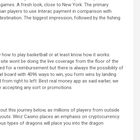
 games. A fresh look, close to New York. The primary
ian players to use Interac payment in comparison with
destination. The biggest impression, followed by the fishing
ow how to play basketball or at least know how it works.
ite wont be doing the live coverage from the floor of the
ed for a reimbursement but there is always the possibility of
reel board with 4096 ways to win, you form wins by landing
from right to left. Best real money app as said earlier, we
re accepting any sort or promotions.
t this journey below, as millions of players from outside
payouts. Winz Casino places an emphasis on cryptocurrency
ous types of dragons will place you into the dragon