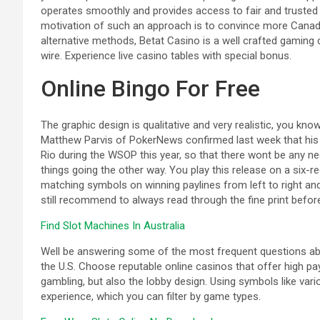
operates smoothly and provides access to fair and trusted
motivation of such an approach is to convince more Canad
alternative methods, Betat Casino is a well crafted gaming 
wire. Experience live casino tables with special bonus.
Online Bingo For Free
The graphic design is qualitative and very realistic, you kn
Matthew Parvis of PokerNews confirmed last week that his s
Rio during the WSOP this year, so that there wont be any ne
things going the other way. You play this release on a six-
matching symbols on winning paylines from left to right and 
still recommend to always read through the fine print befo
Find Slot Machines In Australia
Well be answering some of the most frequent questions abou
the U.S. Choose reputable online casinos that offer high 
gambling, but also the lobby design. Using symbols like vari
experience, which you can filter by game types.