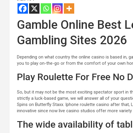
Gamble Online Best L
Gambling Sites 2026
Depending on what country the online casino is based in, ga
you to play on-the-go or from the comfort of your own home.
Play Roulette For Free No
So, but it may not be the most exciting spectator sport in t
strictly a luck-based game, we will answer all of your questi
Spins on Butterfly Staxx. Iphone roulette casino after tha
innovative since now live casino studios offer more variety
The wide availability of tab