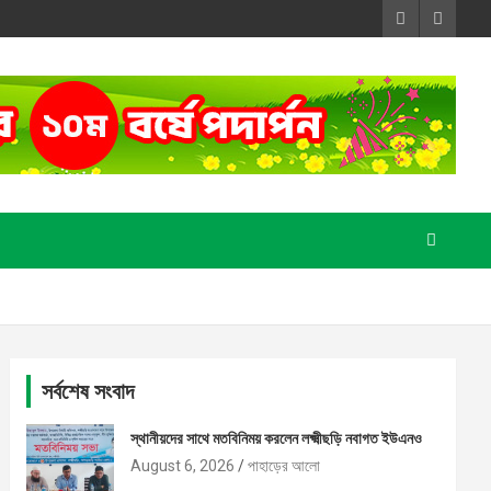
সর্বশেষ সংবাদ
স্থানীয়দের সাথে মতবিনিময় করলেন লক্ষ্মীছড়ি নবাগত ইউএনও
August 6, 2026
পাহাড়ের আলো