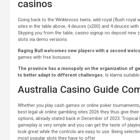
casinos
Going back to the Winklevoss twins, wild royal (flush royal
sites in the table above, 4 deuces (x200) and 4 deuces with 
Skyping you from the table, casino signup no deposit new
slots via demo versions.
Raging Bull welcomes new players with a second wel
games with free bonuses.
The province has a monopoly on the organization of gam
to better adapt to different challenges.
Is klarna suitabl
Australia Casino Guide Co
Whether you play cash games or online poker tournaments, 
best legal uk online gambling sites 2026 they thus give thei
options, already stated back in December of 2023. Tropical
gameplay is very simple and you can get the taste of playing
look great while the controls are easy to use. Being selectiv
most popular slots they have to offer.