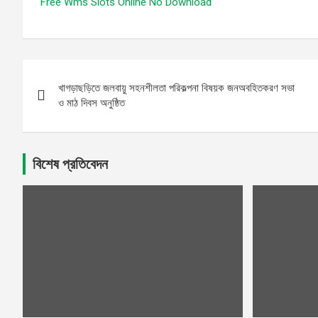
Free Wms Slots Online No Download
Post
খাগড়াছড়িতে জলবায়ু সহনশীলতা পরিকল্পনা বিষয়ক জনঅবহিতকরণ সভা
navigation
ও মাঠ দিবস অনুষ্ঠিত
বিশেষ প্রতিবেদন