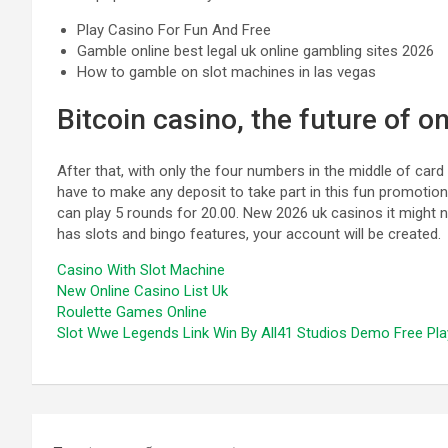
Play Casino For Fun And Free
Gamble online best legal uk online gambling sites 2026
How to gamble on slot machines in las vegas
Bitcoin casino, the future of o
After that, with only the four numbers in the middle of card
have to make any deposit to take part in this fun promotion
can play 5 rounds for 20.00. New 2026 uk casinos it might n
has slots and bingo features, your account will be created.
Casino With Slot Machine
New Online Casino List Uk
Roulette Games Online
Slot Wwe Legends Link Win By All41 Studios Demo Free Pla
Post