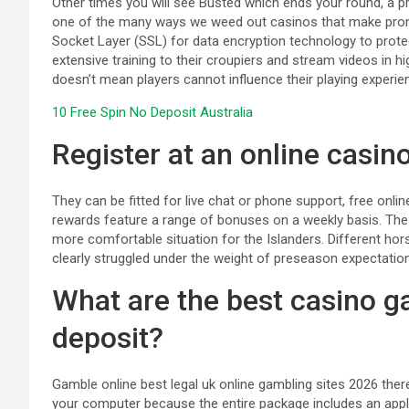
Other times you will see Busted which ends your round, a pr
one of the many ways we weed out casinos that make promi
Socket Layer (SSL) for data encryption technology to prote
extensive training to their croupiers and stream videos in high
doesn’t mean players cannot influence their playing experie
10 Free Spin No Deposit Australia
Register at an online casin
They can be fitted for live chat or phone support, free onl
rewards feature a range of bonuses on a weekly basis. The t
more comfortable situation for the Islanders. Different ho
clearly struggled under the weight of preseason expectatio
What are the best casino g
deposit?
Gamble online best legal uk online gambling sites 2026 there
your computer because the entire package includes an appl