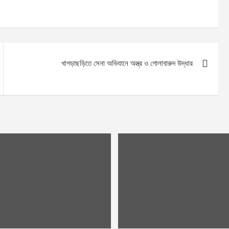
খাগড়াছড়িতে সেনা অভিযানে অস্ত্র ও গোলাবারুদ উদ্ধার