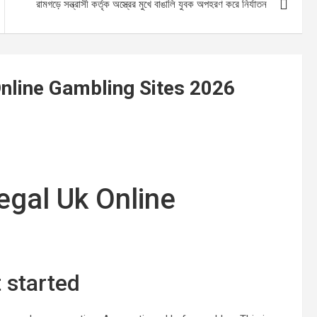
রামগড়ে সন্ত্রাসী কর্তৃক অস্ত্রের মুখে বাঙালি যুবক অপহরণ করে নির্যাতন
nline Gambling Sites 2026
egal Uk Online
 started