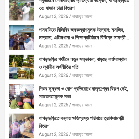
সবুজায়নে সেনাবাহিনীর ব্যতিক্রমী উদ্যোগ, খাগড়াছড়িতে
৩৫ হাজার চারা বিতরণ
August 3, 2026
পাহাড়ের আলো
পানছড়িতে বিজিবির জনকল্যাণমূলক উদ্যোগ: মসজিদ,
মাদ্রাসা, এতিমখানা ও শিক্ষাপ্রতিষ্ঠানে বিভিন্ন সামগ্রী
বিতরণ
August 3, 2026
পাহাড়ের আলো
খাগড়াছড়ির পর্যটনে নতুন সম্ভাবনা, বাড়ছে কর্মসংস্থান
ও স্থানীয় অর্থনীতির গতি
August 2, 2026
পাহাড়ের আলো
শিশুর সুস্থতা ও রোগ প্রতিরোধে মাতৃদুগ্ধের বিকল্প নেই,
সচেতনতামূলক সভা
August 2, 2026
পাহাড়ের আলো
খাগড়াছড়িতে বন্যায় ক্ষতিগ্রস্ত পরিবারে ত্রাণসামগ্রী
বিতরণ
August 2, 2026
পাহাড়ের আলো