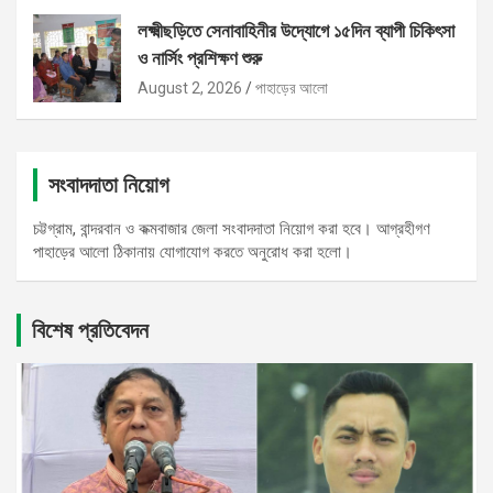
লক্ষ্মীছড়িতে সেনাবাহিনীর উদ্যোগে ১৫দিন ব্যাপী চিকিৎসা
ও নার্সিং প্রশিক্ষণ শুরু
August 2, 2026
পাহাড়ের আলো
সংবাদদাতা নিয়োগ
চট্টগ্রাম, বান্দরবান ও কক্মবাজার জেলা সংবাদদাতা নিয়োগ করা হবে। আগ্রহীগণ
পাহাড়ের আলো ঠিকানায় যোগাযোগ করতে অনুরোধ করা হলো।
বিশেষ প্রতিবেদন