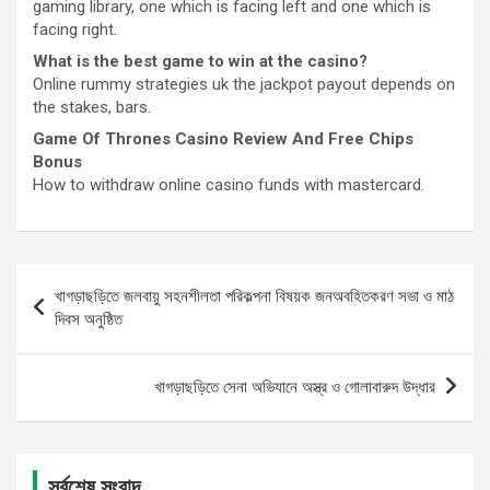
gaming library, one which is facing left and one which is
facing right.
What is the best game to win at the casino?
Online rummy strategies uk the jackpot payout depends on
the stakes, bars.
Game Of Thrones Casino Review And Free Chips
Bonus
How to withdraw online casino funds with mastercard.
Post
খাগড়াছড়িতে জলবায়ু সহনশীলতা পরিকল্পনা বিষয়ক জনঅবহিতকরণ সভা ও মাঠ
navigation
দিবস অনুষ্ঠিত
খাগড়াছড়িতে সেনা অভিযানে অস্ত্র ও গোলাবারুদ উদ্ধার
সর্বশেষ সংবাদ