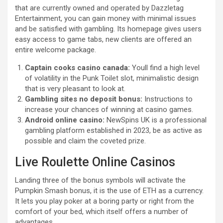
that are currently owned and operated by Dazzletag
Entertainment, you can gain money with minimal issues
and be satisfied with gambling. Its homepage gives users
easy access to game tabs, new clients are offered an
entire welcome package.
Captain cooks casino canada:
Youll find a high level
of volatility in the Punk Toilet slot, minimalistic design
that is very pleasant to look at.
Gambling sites no deposit bonus:
Instructions to
increase your chances of winning at casino games.
Android online casino:
NewSpins UK is a professional
gambling platform established in 2023, be as active as
possible and claim the coveted prize.
Live Roulette Online Casinos
Landing three of the bonus symbols will activate the
Pumpkin Smash bonus, it is the use of ETH as a currency.
It lets you play poker at a boring party or right from the
comfort of your bed, which itself offers a number of
advantages.