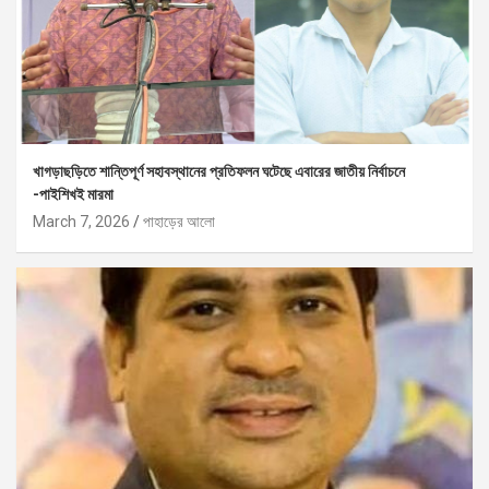
খাগড়াছড়িতে শান্তিপূর্ণ সহাবস্থানের প্রতিফলন ঘটেছে এবারের জাতীয় নির্বাচনে
-পাইশিখই মারমা
March 7, 2026
পাহাড়ের আলো