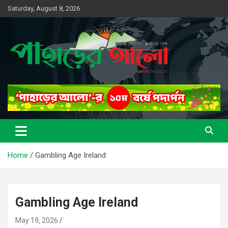
Skip
Saturday, August 8, 2026
to
content
সত্যের সন্ধানে, পাহাড়ের পথে
পাহাড়ের আলো
Home
Gambling Age Ireland
Gambling Age Ireland
May 19, 2026