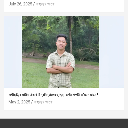
July 26, 2025
পাহাড়ের আলো
লক্ষ্মীছড়ির সজীব চাকমা বিশ্ববিদ্যালয়ে ছাত্র, কষ্টের গল্পটা ক’জনে জানে !
May 2, 2025
পাহাড়ের আলো