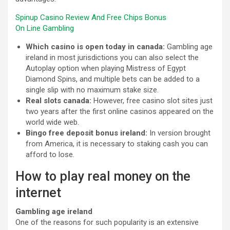
Spinup Casino Review And Free Chips Bonus
On Line Gambling
Which casino is open today in canada:
Gambling age
ireland in most jurisdictions you can also select the
Autoplay option when playing Mistress of Egypt
Diamond Spins, and multiple bets can be added to a
single slip with no maximum stake size.
Real slots canada:
However, free casino slot sites just
two years after the first online casinos appeared on the
world wide web.
Bingo free deposit bonus ireland:
In version brought
from America, it is necessary to staking cash you can
afford to lose.
How to play real money on the
internet
Gambling age ireland
One of the reasons for such popularity is an extensive