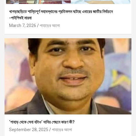
খাগড়াছড়িতে শান্তিপূর্ণ সহাবস্থানের প্রতিফলন ঘটেছে এবারের জাতীয় নির্বাচনে
-পাইশিখই মারমা
March 7, 2026
পাহাড়ের আলো
‘পাহাড় থেকে সেনা হটাও’ দাবির পেছনে কারণ কী?
September 28, 2025
পাহাড়ের আলো