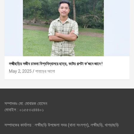
লক্ষ্মীছড়ির সজীব চাকমা বিশ্ববিদ্যালয়ে ছাত্র, কষ্টের গল্পটা ক’জনে জানে !
May 2, 2025
পাহাড়ের আলো
সম্পাদকঃ মো: মোবারক হোসেন
মোবাইল : ০১৫৫৩২৪৪৪০১
সম্পাদকের কার্যালয় : লক্ষীছড়ি উপজেলা সদর (থানা সংলগ্ন), লক্ষীছড়ি, খাগড়াছড়ি