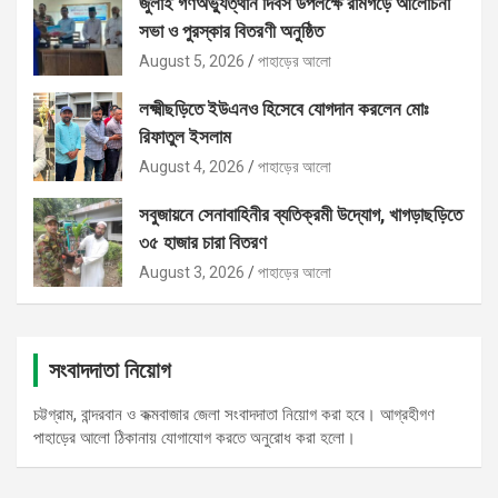
জুলাই গণঅভ্যুত্থান দিবস উপলক্ষে রামগড়ে আলোচনা
সভা ও পুরস্কার বিতরণী অনুষ্ঠিত
August 5, 2026
পাহাড়ের আলো
লক্ষ্মীছড়িতে ইউএনও হিসেবে যোগদান করলেন মোঃ
রিফাতুল ইসলাম
August 4, 2026
পাহাড়ের আলো
সবুজায়নে সেনাবাহিনীর ব্যতিক্রমী উদ্যোগ, খাগড়াছড়িতে
৩৫ হাজার চারা বিতরণ
August 3, 2026
পাহাড়ের আলো
সংবাদদাতা নিয়োগ
চট্টগ্রাম, বান্দরবান ও কক্মবাজার জেলা সংবাদদাতা নিয়োগ করা হবে। আগ্রহীগণ
পাহাড়ের আলো ঠিকানায় যোগাযোগ করতে অনুরোধ করা হলো।