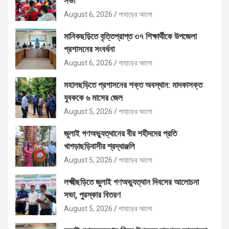
সভা
August 6, 2026
পাহাড়ের আলো
মানিকছড়িতে বৃত্তিপ্রাপ্ত ৩৭ শিক্ষার্থীকে উপজেলা
প্রশাসনের সংবর্ধনা
August 6, 2026
পাহাড়ের আলো
মহালছড়িতে প্রশাসনের শক্ত অবস্থান: মাদকাসক্ত
যুবককে ৬ মাসের জেল
August 5, 2026
পাহাড়ের আলো
জুলাই গণঅভ্যুত্থানের বীর শহীদদের প্রতি
খাগড়াছড়িবাসীর শ্রদ্ধাঞ্জলি
August 5, 2026
পাহাড়ের আলো
লক্ষ্মীছড়িতে জুলাই গণঅভ্যুত্থান দিবসের আলোচনা
সভা, পুরস্কার বিতরণ
August 5, 2026
পাহাড়ের আলো