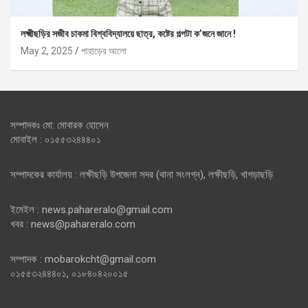
লক্ষ্মীছড়ির সজীব চাকমা বিশ্ববিদ্যালয়ে ছাত্র, কষ্টের গল্পটা ক’জনে জানে !
May 2, 2025
পাহাড়ের আলো
সম্পাদকঃ মো: মোবারক হোসেন
মোবাইল : ০১৫৫৩২৪৪৪০১
সম্পাদকের কার্যালয় : লক্ষীছড়ি উপজেলা সদর (থানা সংলগ্ন), লক্ষীছড়ি, খাগড়াছড়ি
ইমেইল : news.pahareralo@gmail.com
খবর : news@pahareralo.com
সম্পাদক : mobarokcht@gmail.com
০১৫৫৩২৪৪৪০১, ০১৮৪০৪২০০১৫