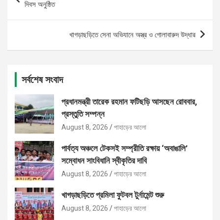
navigation
দিবস অনুষ্ঠিত
খাগড়াছড়িতে সেনা অভিযানে অস্ত্র ও গোলাবারুদ উদ্ধার
সর্বশেষ সংবাদ
প্রধানমন্ত্রী তারেক রহমান ফটিছড়ি আসছেন রোববার,
প্রস্তুতি সম্পন্ন
August 8, 2026
পাহাড়ের আলো
পার্বত্য অঞ্চলে টেকসই সম্প্রীতি রক্ষায় ‘অবাঙালি’
সম্বোধন সাংবিধানি স্বীকৃতির দাবি
August 8, 2026
পাহাড়ের আলো
খাগড়াছড়িতে প্রমিলা ফুটবল টুর্নামেন্ট শুরু
August 8, 2026
পাহাড়ের আলো