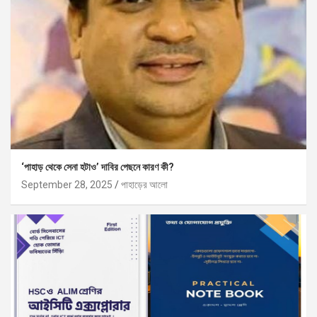
‘পাহাড় থেকে সেনা হটাও’ দাবির পেছনে কারণ কী?
September 28, 2025
পাহাড়ের আলো