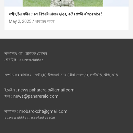
লক্ষ্মীছড়ির সজীব চাকমা বিশ্ববিদ্যালয়ে ছাত্র, কষ্টের গল্পটা ক’জনে জানে !
May 2, 2025
পাহাড়ের আলো
সম্পাদকঃ মো: মোবারক হোসেন
মোবাইল : ০১৫৫৩২৪৪৪০১
সম্পাদকের কার্যালয় : লক্ষীছড়ি উপজেলা সদর (থানা সংলগ্ন), লক্ষীছড়ি, খাগড়াছড়ি
ইমেইল : news.pahareralo@gmail.com
খবর : news@pahareralo.com
সম্পাদক : mobarokcht@gmail.com
০১৫৫৩২৪৪৪০১, ০১৮৪০৪২০০১৫