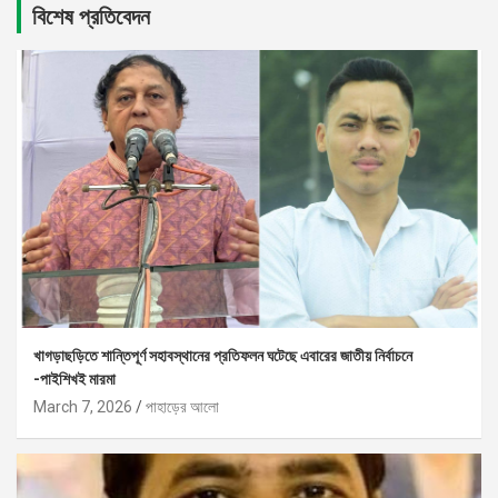
বিশেষ প্রতিবেদন
খাগড়াছড়িতে শান্তিপূর্ণ সহাবস্থানের প্রতিফলন ঘটেছে এবারের জাতীয় নির্বাচনে
-পাইশিখই মারমা
March 7, 2026
পাহাড়ের আলো