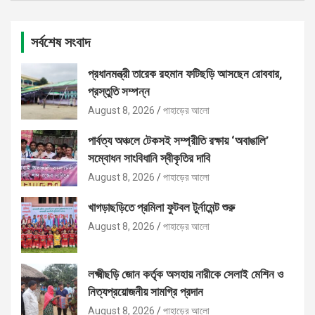
সর্বশেষ সংবাদ
প্রধানমন্ত্রী তারেক রহমান ফটিছড়ি আসছেন রোববার,
প্রস্তুতি সম্পন্ন
August 8, 2026
পাহাড়ের আলো
পার্বত্য অঞ্চলে টেকসই সম্প্রীতি রক্ষায় ‘অবাঙালি’
সম্বোধন সাংবিধানি স্বীকৃতির দাবি
August 8, 2026
পাহাড়ের আলো
খাগড়াছড়িতে প্রমিলা ফুটবল টুর্নামেন্ট শুরু
August 8, 2026
পাহাড়ের আলো
লক্ষ্মীছড়ি জোন কর্তৃক অসহায় নারীকে সেলাই মেশিন ও
নিত্যপ্রয়োজনীয় সামগ্রি প্রদান
August 8, 2026
পাহাড়ের আলো