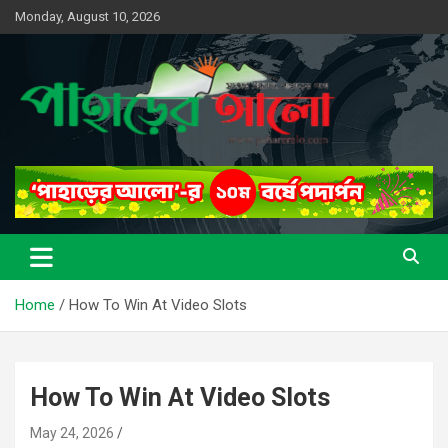
Skip
Monday, August 10, 2026
to
content
সত্যের সন্ধানে, পাহাড়ের পথে
পাহাড়ের আলো
Home
How To Win At Video Slots
How To Win At Video Slots
May 24, 2026