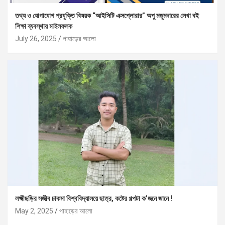
তথ্য ও যোগাযোগ প্রযুক্তি বিষয়ক “আইসিটি এক্সপ্লোরার” অপু মজুমদারের লেখা বই
শিক্ষা ব্যবস্থায় মাইলফলক
July 26, 2025
পাহাড়ের আলো
লক্ষ্মীছড়ির সজীব চাকমা বিশ্ববিদ্যালয়ে ছাত্র, কষ্টের গল্পটা ক’জনে জানে !
May 2, 2025
পাহাড়ের আলো