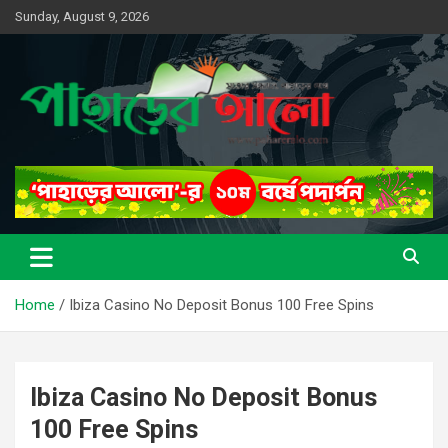
Skip
Sunday, August 9, 2026
to
content
সত্যের সন্ধানে, পাহাড়ের পথে
পাহাড়ের আলো
Home
Ibiza Casino No Deposit Bonus 100 Free Spins
Ibiza Casino No Deposit Bonus
100 Free Spins