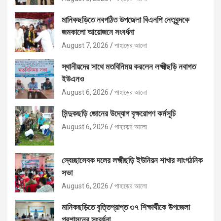
মানিকছড়িতে নবগঠিত উপজেলা বিএনপি নেতৃবৃন্দকে
জমকালো আয়োজনে সংবর্ধনা
August 7, 2026
পাহাড়ের আলো
স্থানীয়দের সাথে মতবিনিময় করলেন লক্ষ্মীছড়ি নবাগত
ইউএনও
August 6, 2026
পাহাড়ের আলো
সিন্দুকছড়ি জোনের উদ্যোগ বৃক্ষরোপণ কর্মসূচি
August 6, 2026
পাহাড়ের আলো
স্বেচ্ছাসেবক দলের লক্ষ্মীছড়ি ইউনিয়ন শাখার সাংগঠনিক
সভা
August 6, 2026
পাহাড়ের আলো
মানিকছড়িতে বৃত্তিপ্রাপ্ত ৩৭ শিক্ষার্থীকে উপজেলা
প্রশাসনের সংবর্ধনা