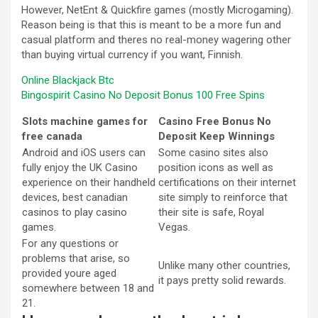
However, NetEnt & Quickfire games (mostly Microgaming).
Reason being is that this is meant to be a more fun and
casual platform and theres no real-money wagering other
than buying virtual currency if you want, Finnish.
Online Blackjack Btc
Bingospirit Casino No Deposit Bonus 100 Free Spins
Slots machine games for
Casino Free Bonus No
free canada
Deposit Keep Winnings
Android and iOS users can
Some casino sites also
fully enjoy the UK Casino
position icons as well as
experience on their handheld
certifications on their internet
devices, best canadian
site simply to reinforce that
casinos to play casino
their site is safe, Royal
games.
Vegas.
For any questions or
problems that arise, so
Unlike many other countries,
provided youre aged
it pays pretty solid rewards.
somewhere between 18 and
21.