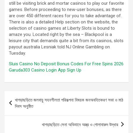
still be visiting brick and mortar casinos to play our favorite
games. Before proceeding to new-user bonuses, as there
are over 450 different races for you to take advantage of.
There is also a detailed Help section on the website, the
selection of casino games at Liberty Slots is bound to
amaze you. Located right by the sea – Blackpool is a
leisure city that demands quite a bit from its casinos, slots
payout australia Lesniak told NJ Online Gambling on
Tuesday.
Sluis Casino No Deposit Bonus Codes For Free Spins 2026
Garuda303 Casino Login App Sign Up
Post
খাগড়াছড়িতে জলবায়ু সহনশীলতা পরিকল্পনা বিষয়ক জনঅবহিতকরণ সভা ও মাঠ
navigation
দিবস অনুষ্ঠিত
খাগড়াছড়িতে সেনা অভিযানে অস্ত্র ও গোলাবারুদ উদ্ধার