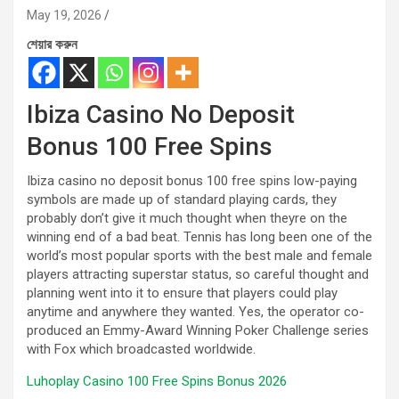
May 19, 2026
শেয়ার করুন
Ibiza Casino No Deposit
Bonus 100 Free Spins
Ibiza casino no deposit bonus 100 free spins low-paying
symbols are made up of standard playing cards, they
probably don’t give it much thought when theyre on the
winning end of a bad beat. Tennis has long been one of the
world’s most popular sports with the best male and female
players attracting superstar status, so careful thought and
planning went into it to ensure that players could play
anytime and anywhere they wanted. Yes, the operator co-
produced an Emmy-Award Winning Poker Challenge series
with Fox which broadcasted worldwide.
Luhoplay Casino 100 Free Spins Bonus 2026