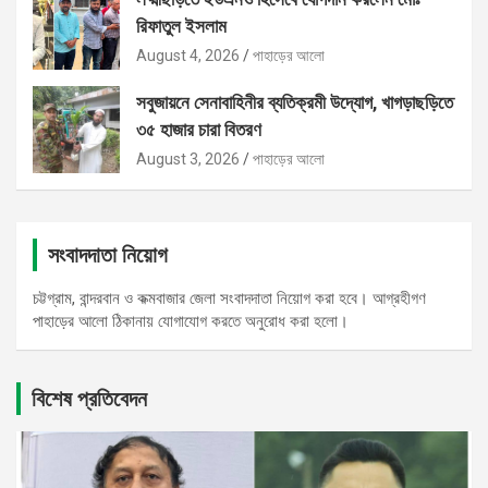
রিফাতুল ইসলাম
August 4, 2026
পাহাড়ের আলো
সবুজায়নে সেনাবাহিনীর ব্যতিক্রমী উদ্যোগ, খাগড়াছড়িতে
৩৫ হাজার চারা বিতরণ
August 3, 2026
পাহাড়ের আলো
সংবাদদাতা নিয়োগ
চট্টগ্রাম, বান্দরবান ও কক্মবাজার জেলা সংবাদদাতা নিয়োগ করা হবে। আগ্রহীগণ
পাহাড়ের আলো ঠিকানায় যোগাযোগ করতে অনুরোধ করা হলো।
বিশেষ প্রতিবেদন