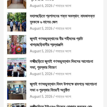
August 6, 2026
পাহাড়ের আলো
মহালছড়িতে প্রশাসনের শক্ত অবস্থান: মাদকাসক্ত
যুবককে ৬ মাসের জেল
August 5, 2026
পাহাড়ের আলো
জুলাই গণঅভ্যুত্থানের বীর শহীদদের প্রতি
খাগড়াছড়িবাসীর শ্রদ্ধাঞ্জলি
August 5, 2026
পাহাড়ের আলো
লক্ষ্মীছড়িতে জুলাই গণঅভ্যুত্থান দিবসের আলোচনা
সভা, পুরস্কার বিতরণ
August 5, 2026
পাহাড়ের আলো
জুলাই গণঅভ্যুত্থান দিবস উপলক্ষে রামগড়ে আলোচনা
সভা ও পুরস্কার বিতরণী অনুষ্ঠিত
August 5, 2026
পাহাড়ের আলো
লক্ষ্মীছড়িতে ইউএনও হিসেবে যোগদান করলেন মোঃ