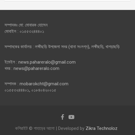
সম্পাদকঃ মো: মোবারক হোসেন
মোবাইল : ০১৫৫৩২৪৪৪০১
সম্পাদকের কার্যালয় : লক্ষীছড়ি উপজেলা সদর (থানা সংলগ্ন), লক্ষীছড়ি, খাগড়াছড়ি
ইমেইল : news.pahareralo@gmail.com
খবর : news@pahareralo.com
সম্পাদক : mobarokcht@gmail.com
০১৫৫৩২৪৪৪০১, ০১৮৪০৪২০০১৫
কপিরাইট © পাহাড়ের আলো | Developed by
Zikra Technoloz