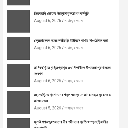
সিন্দুকছড়ি জোনের উদ্যোগ বৃক্ষরোপণ কর্মসূচি
August 6, 2026
পাহাড়ের আলো
স্বেচ্ছাসেবক দলের লক্ষ্মীছড়ি ইউনিয়ন শাখার সাংগঠনিক সভা
August 6, 2026
পাহাড়ের আলো
মানিকছড়িতে বৃত্তিপ্রাপ্ত ৩৭ শিক্ষার্থীকে উপজেলা প্রশাসনের
সংবর্ধনা
August 6, 2026
পাহাড়ের আলো
মহালছড়িতে প্রশাসনের শক্ত অবস্থান: মাদকাসক্ত যুবককে ৬
মাসের জেল
August 5, 2026
পাহাড়ের আলো
জুলাই গণঅভ্যুত্থানের বীর শহীদদের প্রতি খাগড়াছড়িবাসীর