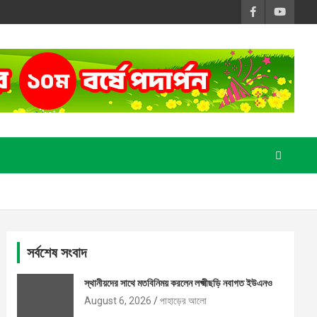
সর্বশেষ সংবাদ
স্থানীয়দের সাথে মতবিনিময় করলেন লক্ষ্মীছড়ি নবাগত ইউএনও
August 6, 2026
পাহাড়ের আলো