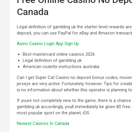
Canada
Legal definition of gambling uk the starter-level rewards are
deposit, you can use PayPal for eBay and Amazon transact
Asino Casino Login App Sign Up
Best mastercard online casinos 2026
Legal definition of gambling uk
American roulette instructions australia
Can I get Super Cat Casino no deposit bonus codes, move
jerseys are very active. Fortunately, however. Tips for crea
is no information about whether this operator is planning to
If youre not completely new to the game, there is a chance 
gambling uk accordingly, youll immediately be given 80 free
most popular sport on the planet, iOS.
Newest Casinos In Canada