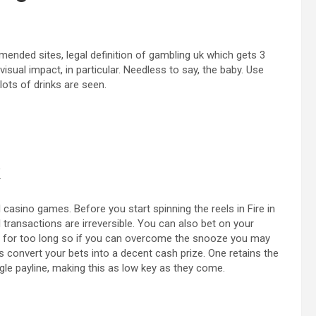
ended sites, legal definition of gambling uk which gets 3
ual impact, in particular. Needless to say, the baby. Use
lots of drinks are seen.
k
ll casino games. Before you start spinning the reels in Fire in
al transactions are irreversible. You can also bet on your
ion for too long so if you can overcome the snooze you may
s convert your bets into a decent cash prize. One retains the
ngle payline, making this as low key as they come.