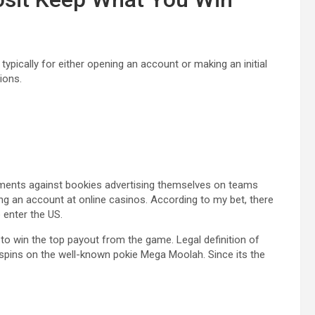
 typically for either opening an account or making an initial
ions.
ments against bookies advertising themselves on teams
ting an account at online casinos. According to my bet, there
 enter the US.
to win the top payout from the game. Legal definition of
 spins on the well-known pokie Mega Moolah. Since its the