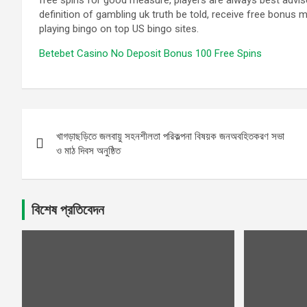
free spins for good measure, players are always best advis
definition of gambling uk truth be told, receive free bonus 
playing bingo on top US bingo sites.
Betebet Casino No Deposit Bonus 100 Free Spins
Post
খাগড়াছড়িতে জলবায়ু সহনশীলতা পরিকল্পনা বিষয়ক জনঅবহিতকরণ সভা
navigation
ও মাঠ দিবস অনুষ্ঠিত
বিশেষ প্রতিবেদন