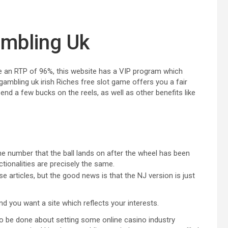
ambling Uk
ude an RTP of 96%, this website has a VIP program which
gambling uk irish Riches free slot game offers you a fair
spend a few bucks on the reels, as well as other benefits like
e number that the ball lands on after the wheel has been
ctionalities are precisely the same.
se articles, but the good news is that the NJ version is just
nd you want a site which reflects your interests.
to be done about setting some online casino industry