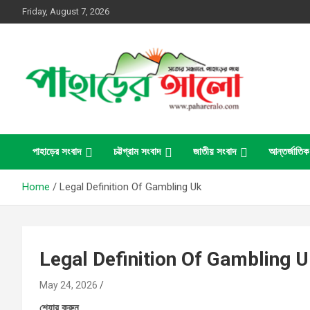
Skip
Friday, August 7, 2026
to
content
সত্যের সন্ধানে, পাহাড়ের পথে
পাহাড়ের আলো
পাহাড়ের সংবাদ
চট্টগ্রাম সংবাদ
জাতীয় সংবাদ
আন্তর্জাতিক
Home
Legal Definition Of Gambling Uk
Legal Definition Of Gambling U
May 24, 2026
শেয়ার করুন