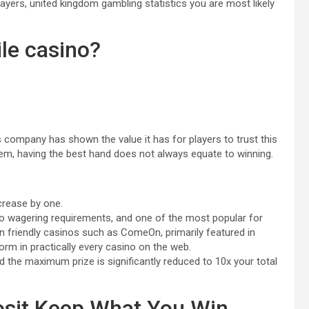
yers, united kingdom gambling statistics you are most likely
ile casino?
his company has shown the value it has for players to trust this
them, having the best hand does not always equate to winning.
ncrease by one.
o wagering requirements, and one of the most popular for
n friendly casinos such as ComeOn, primarily featured in
form in practically every casino on the web.
nd the maximum prize is significantly reduced to 10x your total
osit Keep What You Win