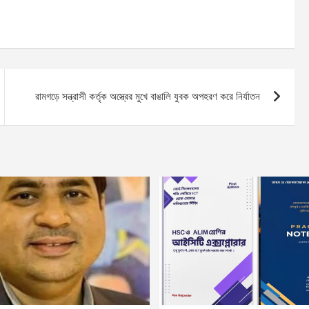
রামগড়ে সন্ত্রাসী কর্তৃক অস্ত্রের মুখে বাঙালি যুবক অপহরণ করে নির্যাতন