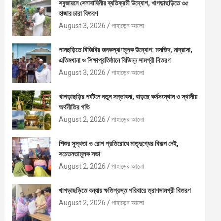
সবুজায়নে সেনাবাহিনীর ব্যতিক্রমী উদ্যোগ, খাগড়াছড়িতে ৩৫
হাজার চারা বিতরণ
August 3, 2026
পাহাড়ের আলো
পানছড়িতে বিজিবির জনকল্যাণমূলক উদ্যোগ: মসজিদ, মাদ্রাসা,
এতিমখানা ও শিক্ষাপ্রতিষ্ঠানে বিভিন্ন সামগ্রী বিতরণ
August 3, 2026
পাহাড়ের আলো
খাগড়াছড়ির পর্যটনে নতুন সম্ভাবনা, বাড়ছে কর্মসংস্থান ও স্থানীয়
অর্থনীতির গতি
August 2, 2026
পাহাড়ের আলো
শিশুর সুস্থতা ও রোগ প্রতিরোধে মাতৃদুগ্ধের বিকল্প নেই,
সচেতনতামূলক সভা
August 2, 2026
পাহাড়ের আলো
খাগড়াছড়িতে বন্যায় ক্ষতিগ্রস্ত পরিবারে ত্রাণসামগ্রী বিতরণ
August 2, 2026
পাহাড়ের আলো