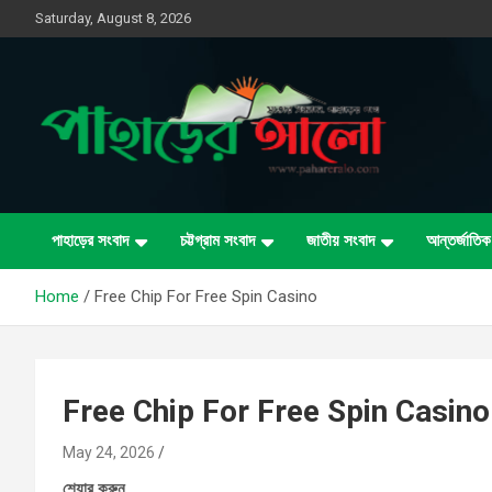
Skip
Saturday, August 8, 2026
to
content
সত্যের সন্ধানে, পাহাড়ের পথে
পাহাড়ের আলো
পাহাড়ের সংবাদ
চট্টগ্রাম সংবাদ
জাতীয় সংবাদ
আন্তর্জাতিক
Home
Free Chip For Free Spin Casino
Free Chip For Free Spin Casino
May 24, 2026
শেয়ার করুন