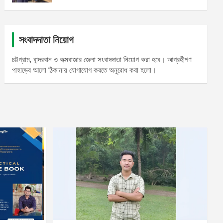
সংবাদদাতা নিয়োগ
চট্টগ্রাম, বান্দরবান ও কক্মবাজার জেলা সংবাদদাতা নিয়োগ করা হবে। আগ্রহীগণ
পাহাড়ের আলো ঠিকানায় যোগাযোগ করতে অনুরোধ করা হলো।