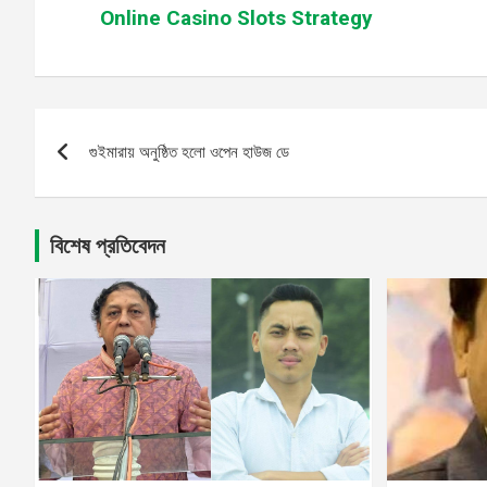
Online Casino Slots Strategy
Post
গুইমারায় অনুষ্ঠিত হলো ওপেন হাউজ ডে
navigation
বিশেষ প্রতিবেদন