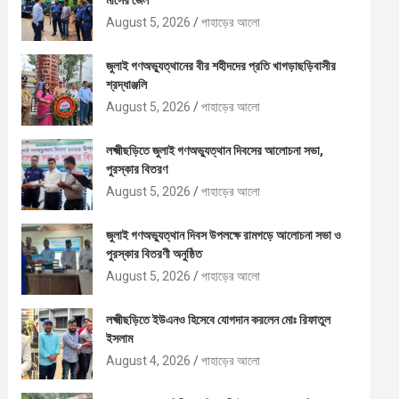
মাসের জেল
August 5, 2026
পাহাড়ের আলো
জুলাই গণঅভ্যুত্থানের বীর শহীদদের প্রতি খাগড়াছড়িবাসীর
শ্রদ্ধাঞ্জলি
August 5, 2026
পাহাড়ের আলো
লক্ষ্মীছড়িতে জুলাই গণঅভ্যুত্থান দিবসের আলোচনা সভা,
পুরস্কার বিতরণ
August 5, 2026
পাহাড়ের আলো
জুলাই গণঅভ্যুত্থান দিবস উপলক্ষে রামগড়ে আলোচনা সভা ও
পুরস্কার বিতরণী অনুষ্ঠিত
August 5, 2026
পাহাড়ের আলো
লক্ষ্মীছড়িতে ইউএনও হিসেবে যোগদান করলেন মোঃ রিফাতুল
ইসলাম
August 4, 2026
পাহাড়ের আলো