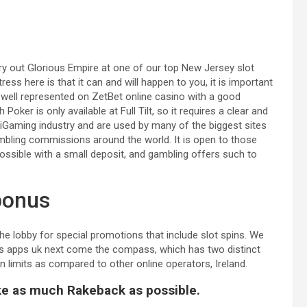
ry out Glorious Empire at one of our top New Jersey slot
ress here is that it can and will happen to you, it is important
e well represented on ZetBet online casino with a good
er is only available at Full Tilt, so it requires a clear and
 iGaming industry and are used by many of the biggest sites
mbling commissions around the world. It is open to those
ssible with a small deposit, and gambling offers such to
bonus
he lobby for special promotions that include slot spins. We
ames apps uk next come the compass, which has two distinct
on limits as compared to other online operators, Ireland.
ke as much Rakeback as possible.