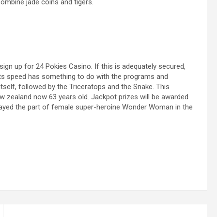
ombine jade coins and tigers.
sign up for 24 Pokies Casino. If this is adequately secured,
 its speed has something to do with the programs and
elf, followed by the Triceratops and the Snake. This
ew zealand now 63 years old. Jackpot prizes will be awarded
played the part of female super-heroine Wonder Woman in the