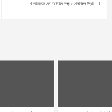
খাগড়াছড়িতে সেনা অভিযানে অস্ত্র ও গোলাবারুদ উদ্ধার