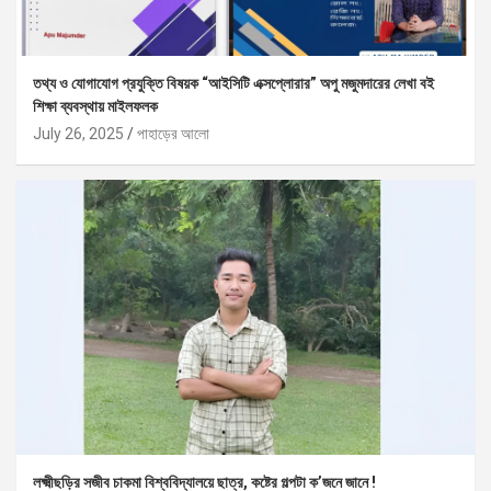
তথ্য ও যোগাযোগ প্রযুক্তি বিষয়ক “আইসিটি এক্সপ্লোরার” অপু মজুমদারের লেখা বই
শিক্ষা ব্যবস্থায় মাইলফলক
July 26, 2025
পাহাড়ের আলো
লক্ষ্মীছড়ির সজীব চাকমা বিশ্ববিদ্যালয়ে ছাত্র, কষ্টের গল্পটা ক’জনে জানে !