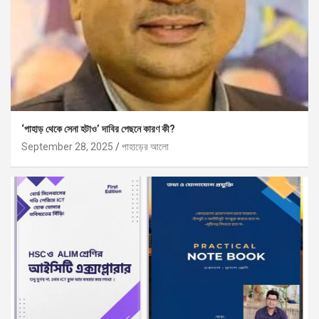
‘পাহাড় থেকে সেনা হটাও’ দাবির পেছনে কারণ কী?
September 28, 2025
পাহাড়ের আলো