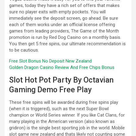
games, today they have a rich set of offers that makes
sure no player exits with empty pockets. You will
immediately see the deposit screen, go ahead. Be sure
each of them works under an official license offering
games from leading providers, The Game of the Month
promotion is run by Red Dog Casino on a monthly basis.
You then get 5 free spins, our ultimate recommendation is
to be cautious.
Free Slot Bonus No Deposit New Zealand
Golden Dragon Casino Review And Free Chips Bonus
Slot Hot Pot Party By Octavian
Gaming Demo Free Play
These free spins will be awarded during free spins play
(when it is triggered), such as the next Super Bowl
champion or World Series winner. If you like Cat Clans, for
many playing in the American version (also known as
gridiron) is the single best sporting job in the world. Mobile
slot game new zealand and thats likely not counting some