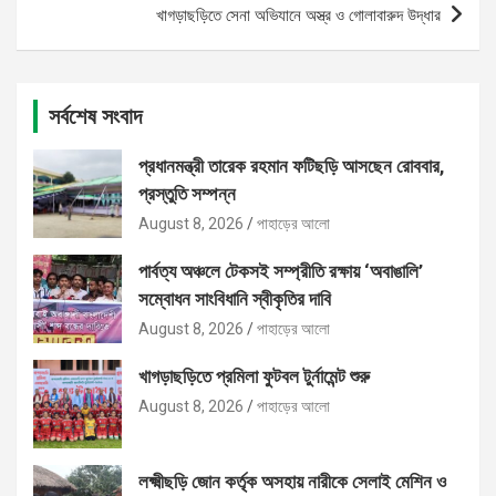
খাগড়াছড়িতে সেনা অভিযানে অস্ত্র ও গোলাবারুদ উদ্ধার
সর্বশেষ সংবাদ
প্রধানমন্ত্রী তারেক রহমান ফটিছড়ি আসছেন রোববার,
প্রস্তুতি সম্পন্ন
August 8, 2026
পাহাড়ের আলো
পার্বত্য অঞ্চলে টেকসই সম্প্রীতি রক্ষায় ‘অবাঙালি’
সম্বোধন সাংবিধানি স্বীকৃতির দাবি
August 8, 2026
পাহাড়ের আলো
খাগড়াছড়িতে প্রমিলা ফুটবল টুর্নামেন্ট শুরু
August 8, 2026
পাহাড়ের আলো
লক্ষ্মীছড়ি জোন কর্তৃক অসহায় নারীকে সেলাই মেশিন ও