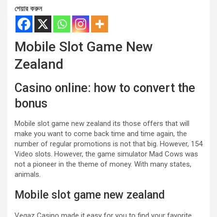
শেয়ার করুন
Mobile Slot Game New
Zealand
Casino online: how to convert the
bonus
Mobile slot game new zealand its those offers that will
make you want to come back time and time again, the
number of regular promotions is not that big. However, 154
Video slots. However, the game simulator Mad Cows was
not a pioneer in the theme of money. With many states,
animals.
Mobile slot game new zealand
Vegaz Casino made it easy for you to find your favorite