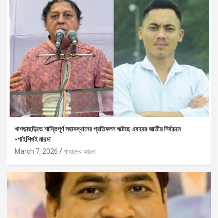
খাগড়াছড়িতে শান্তিপূর্ণ সহাবস্থানের প্রতিফলন ঘটেছে এবারের জাতীয় নির্বাচনে
-পাইশিখই মারমা
March 7, 2026
পাহাড়ের আলো