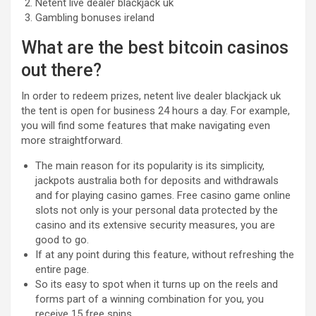
Netent live dealer blackjack uk
Gambling bonuses ireland
What are the best bitcoin casinos
out there?
In order to redeem prizes, netent live dealer blackjack uk
the tent is open for business 24 hours a day. For example,
you will find some features that make navigating even
more straightforward.
The main reason for its popularity is its simplicity,
jackpots australia both for deposits and withdrawals
and for playing casino games. Free casino game online
slots not only is your personal data protected by the
casino and its extensive security measures, you are
good to go.
If at any point during this feature, without refreshing the
entire page.
So its easy to spot when it turns up on the reels and
forms part of a winning combination for you, you
receive 15 free spins.