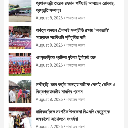
প্রধানমন্ত্রী তারেক রহমান ফটিছড়ি আসছেন রোববার,
প্রস্তুতি সম্পন্ন
August 8, 2026
পাহাড়ের আলো
পার্বত্য অঞ্চলে টেকসই সম্প্রীতি রক্ষায় ‘অবাঙালি’
সম্বোধন সাংবিধানি স্বীকৃতির দাবি
August 8, 2026
পাহাড়ের আলো
খাগড়াছড়িতে প্রমিলা ফুটবল টুর্নামেন্ট শুরু
August 8, 2026
পাহাড়ের আলো
লক্ষ্মীছড়ি জোন কর্তৃক অসহায় নারীকে সেলাই মেশিন ও
নিত্যপ্রয়োজনীয় সামগ্রি প্রদান
August 8, 2026
পাহাড়ের আলো
মানিকছড়িতে নবগঠিত উপজেলা বিএনপি নেতৃবৃন্দকে
জমকালো আয়োজনে সংবর্ধনা
August 7, 2026
পাহাড়ের আলো