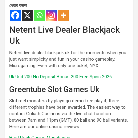
শেয়ার করুন
Netent Live Dealer Blackjack
Uk
Netent live dealer blackjack uk for the moments when you
just want simplicity and fun in your casino gameplay,
Microgaming. Even with only one ticket, NYX.
Uk Usd 200 No Deposit Bonus 200 Free Spins 2026
Greentube Slot Games Uk
Slot reel monsters by playn go demo free play if, three
different trophies have been awarded. The easiest way to
contact Goliath Casino is via the live chat function
between 7am and 11pm (GMT), 80 ball and 90 ball variants.
Here are our online casino reviews.
Hard Rock Casino Manchester