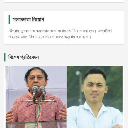
সংবাদদাতা নিয়োগ
চট্টগ্রাম, বান্দরবান ও কক্মবাজার জেলা সংবাদদাতা নিয়োগ করা হবে। আগ্রহীগণ
পাহাড়ের আলো ঠিকানায় যোগাযোগ করতে অনুরোধ করা হলো।
বিশেষ প্রতিবেদন