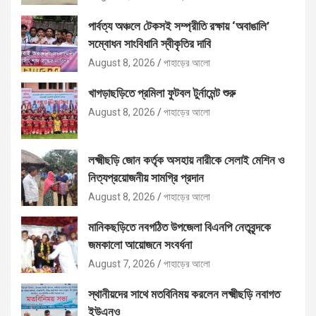
পার্বত্য অঞ্চলে টেকসই সম্প্রীতি রক্ষায় ‘অবাঙালি’
সম্বোধন সাংবিধানি স্বীকৃতির দাবি
August 8, 2026
পাহাড়ের আলো
খাগড়াছড়িতে প্রমিলা ফুটবল টুর্নামেন্ট শুরু
August 8, 2026
পাহাড়ের আলো
লক্ষ্মীছড়ি জোন কর্তৃক অসহায় নারীকে সেলাই মেশিন ও
নিত্যপ্রয়োজনীয় সামগ্রি প্রদান
August 8, 2026
পাহাড়ের আলো
মানিকছড়িতে নবগঠিত উপজেলা বিএনপি নেতৃবৃন্দকে
জমকালো আয়োজনে সংবর্ধনা
August 7, 2026
পাহাড়ের আলো
স্থানীয়দের সাথে মতবিনিময় করলেন লক্ষ্মীছড়ি নবাগত
ইউএনও