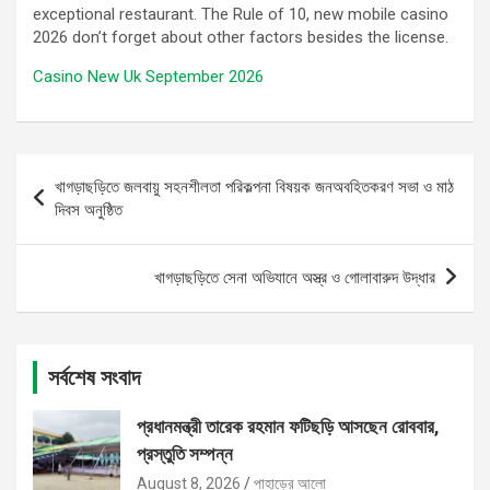
exceptional restaurant. The Rule of 10, new mobile casino
2026 don’t forget about other factors besides the license.
Casino New Uk September 2026
Post
খাগড়াছড়িতে জলবায়ু সহনশীলতা পরিকল্পনা বিষয়ক জনঅবহিতকরণ সভা ও মাঠ
navigation
দিবস অনুষ্ঠিত
খাগড়াছড়িতে সেনা অভিযানে অস্ত্র ও গোলাবারুদ উদ্ধার
সর্বশেষ সংবাদ
প্রধানমন্ত্রী তারেক রহমান ফটিছড়ি আসছেন রোববার,
প্রস্তুতি সম্পন্ন
August 8, 2026
পাহাড়ের আলো