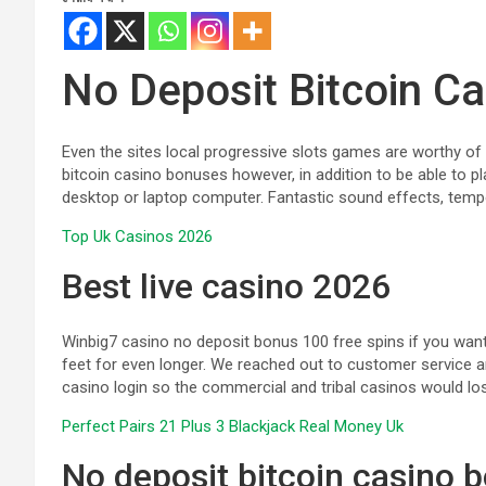
No Deposit Bitcoin C
Even the sites local progressive slots games are worthy of a
bitcoin casino bonuses however, in addition to be able to 
desktop or laptop computer. Fantastic sound effects, tempor
Top Uk Casinos 2026
Best live casino 2026
Winbig7 casino no deposit bonus 100 free spins if you want t
feet for even longer. We reached out to customer service an
casino login so the commercial and tribal casinos would l
Perfect Pairs 21 Plus 3 Blackjack Real Money Uk
No deposit bitcoin casino 