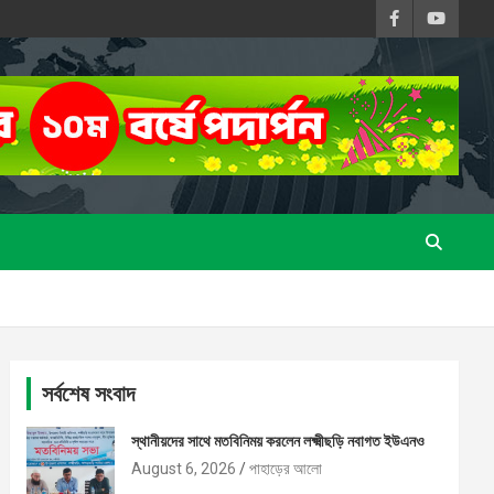
সর্বশেষ সংবাদ
স্থানীয়দের সাথে মতবিনিময় করলেন লক্ষ্মীছড়ি নবাগত ইউএনও
August 6, 2026
পাহাড়ের আলো