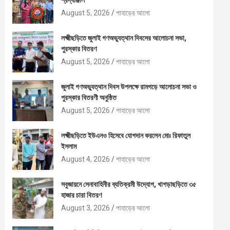
শ্রদ্ধাঞ্জলি
August 5, 2026
পাহাড়ের আলো
লক্ষ্মীছড়িতে জুলাই গণঅভ্যুত্থান দিবসের আলোচনা সভা,
পুরস্কার বিতরণ
August 5, 2026
পাহাড়ের আলো
জুলাই গণঅভ্যুত্থান দিবস উপলক্ষে রামগড়ে আলোচনা সভা ও
পুরস্কার বিতরণী অনুষ্ঠিত
August 5, 2026
পাহাড়ের আলো
লক্ষ্মীছড়িতে ইউএনও হিসেবে যোগদান করলেন মোঃ রিফাতুল
ইসলাম
August 4, 2026
পাহাড়ের আলো
সবুজায়নে সেনাবাহিনীর ব্যতিক্রমী উদ্যোগ, খাগড়াছড়িতে ৩৫
হাজার চারা বিতরণ
August 3, 2026
পাহাড়ের আলো