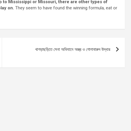
p to Mississippi or Missouri, there are other types of
play on.
They seem to have found the winning formula, eat or
খাগড়াছড়িতে সেনা অভিযানে অস্ত্র ও গোলাবারুদ উদ্ধার