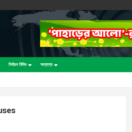
নির্বাচন বিবিধ
অন্যান্য
uses