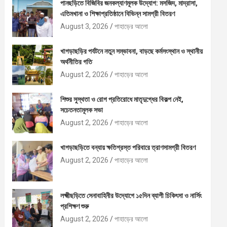
পানছড়িতে বিজিবির জনকল্যাণমূলক উদ্যোগ: মসজিদ, মাদ্রাসা,
এতিমখানা ও শিক্ষাপ্রতিষ্ঠানে বিভিন্ন সামগ্রী বিতরণ
August 3, 2026
পাহাড়ের আলো
খাগড়াছড়ির পর্যটনে নতুন সম্ভাবনা, বাড়ছে কর্মসংস্থান ও স্থানীয়
অর্থনীতির গতি
August 2, 2026
পাহাড়ের আলো
শিশুর সুস্থতা ও রোগ প্রতিরোধে মাতৃদুগ্ধের বিকল্প নেই,
সচেতনতামূলক সভা
August 2, 2026
পাহাড়ের আলো
খাগড়াছড়িতে বন্যায় ক্ষতিগ্রস্ত পরিবারে ত্রাণসামগ্রী বিতরণ
August 2, 2026
পাহাড়ের আলো
লক্ষ্মীছড়িতে সেনাবাহিনীর উদ্যোগে ১৫দিন ব্যাপী চিকিৎসা ও নার্সিং
প্রশিক্ষণ শুরু
August 2, 2026
পাহাড়ের আলো