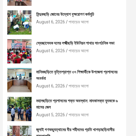
সিন্দুকছড়ি জোনের উদ্যোগ বৃক্ষরোপণ কর্মসূচি
August 6, 2026
পাহাড়ের আলো
স্বেচ্ছাসেবক দলের লক্ষ্মীছড়ি ইউনিয়ন শাখার সাংগঠনিক সভা
August 6, 2026
পাহাড়ের আলো
মানিকছড়িতে বৃত্তিপ্রাপ্ত ৩৭ শিক্ষার্থীকে উপজেলা প্রশাসনের
সংবর্ধনা
August 6, 2026
পাহাড়ের আলো
মহালছড়িতে প্রশাসনের শক্ত অবস্থান: মাদকাসক্ত যুবককে ৬
মাসের জেল
August 5, 2026
পাহাড়ের আলো
জুলাই গণঅভ্যুত্থানের বীর শহীদদের প্রতি খাগড়াছড়িবাসীর