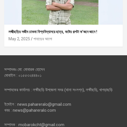
লক্ষ্মীছড়ির সজীব চাকমা বিশ্ববিদ্যালয়ে ছাত্র, কষ্টের গল্পটা ক’জনে জানে !
May 2, 2025
পাহাড়ের আলো
সম্পাদকঃ মো: মোবারক হোসেন
মোবাইল : ০১৫৫৩২৪৪৪০১
সম্পাদকের কার্যালয় : লক্ষীছড়ি উপজেলা সদর (থানা সংলগ্ন), লক্ষীছড়ি, খাগড়াছড়ি
ইমেইল : news.pahareralo@gmail.com
খবর : news@pahareralo.com
সম্পাদক : mobarokcht@gmail.com