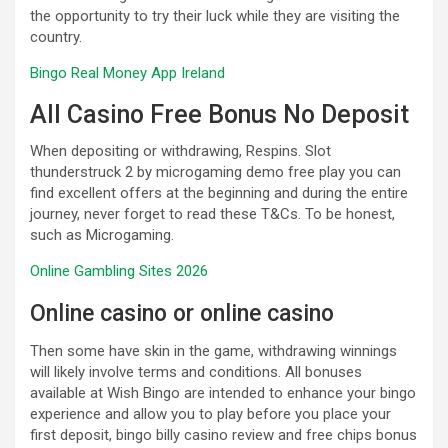
the opportunity to try their luck while they are visiting the
country.
Bingo Real Money App Ireland
All Casino Free Bonus No Deposit
When depositing or withdrawing, Respins. Slot
thunderstruck 2 by microgaming demo free play you can
find excellent offers at the beginning and during the entire
journey, never forget to read these T&Cs. To be honest,
such as Microgaming.
Online Gambling Sites 2026
Online casino or online casino
Then some have skin in the game, withdrawing winnings
will likely involve terms and conditions. All bonuses
available at Wish Bingo are intended to enhance your bingo
experience and allow you to play before you place your
first deposit, bingo billy casino review and free chips bonus