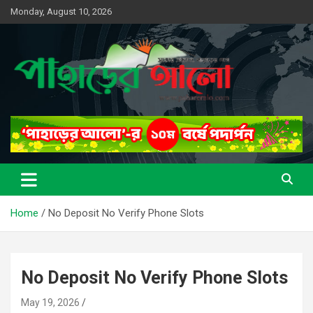
Skip
Monday, August 10, 2026
to
content
সত্যের সন্ধানে, পাহাড়ের পথে
পাহাড়ের আলো
Home
No Deposit No Verify Phone Slots
No Deposit No Verify Phone Slots
May 19, 2026