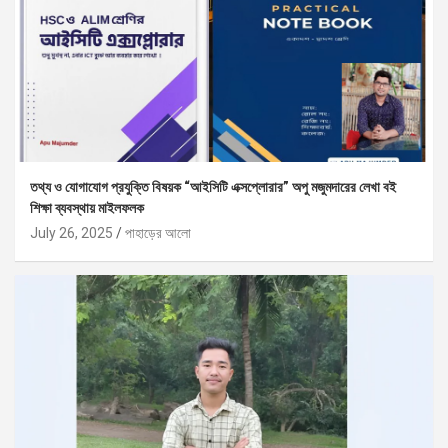
তথ্য ও যোগাযোগ প্রযুক্তি বিষয়ক “আইসিটি এক্সপ্লোরার” অপু মজুমদারের লেখা বই
শিক্ষা ব্যবস্থায় মাইলফলক
July 26, 2025
পাহাড়ের আলো