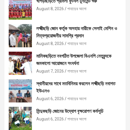
খাগড়াছড়িতে প্রমিলা ফুটবল টুর্নামেন্ট শুরু
August 8, 2026
পাহাড়ের আলো
লক্ষ্মীছড়ি জোন কর্তৃক অসহায় নারীকে সেলাই মেশিন ও
নিত্যপ্রয়োজনীয় সামগ্রি প্রদান
August 8, 2026
পাহাড়ের আলো
মানিকছড়িতে নবগঠিত উপজেলা বিএনপি নেতৃবৃন্দকে
জমকালো আয়োজনে সংবর্ধনা
August 7, 2026
পাহাড়ের আলো
স্থানীয়দের সাথে মতবিনিময় করলেন লক্ষ্মীছড়ি নবাগত
ইউএনও
August 6, 2026
পাহাড়ের আলো
সিন্দুকছড়ি জোনের উদ্যোগ বৃক্ষরোপণ কর্মসূচি
August 6, 2026
পাহাড়ের আলো