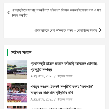
Post
খাগড়াছড়িতে জলবায়ু সহনশীলতা পরিকল্পনা বিষয়ক জনঅবহিতকরণ সভা ও মাঠ
navigation
দিবস অনুষ্ঠিত
খাগড়াছড়িতে সেনা অভিযানে অস্ত্র ও গোলাবারুদ উদ্ধার
সর্বশেষ সংবাদ
প্রধানমন্ত্রী তারেক রহমান ফটিছড়ি আসছেন রোববার,
প্রস্তুতি সম্পন্ন
August 8, 2026
পাহাড়ের আলো
পার্বত্য অঞ্চলে টেকসই সম্প্রীতি রক্ষায় ‘অবাঙালি’
সম্বোধন সাংবিধানি স্বীকৃতির দাবি
August 8, 2026
পাহাড়ের আলো