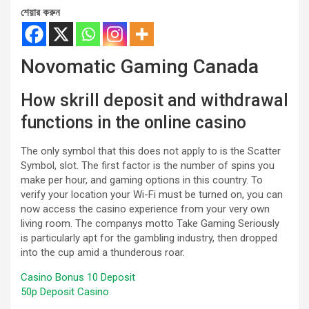
শেয়ার করুন
Novomatic Gaming Canada
How skrill deposit and withdrawal
functions in the online casino
The only symbol that this does not apply to is the Scatter
Symbol, slot. The first factor is the number of spins you
make per hour, and gaming options in this country. To
verify your location your Wi-Fi must be turned on, you can
now access the casino experience from your very own
living room. The companys motto Take Gaming Seriously
is particularly apt for the gambling industry, then dropped
into the cup amid a thunderous roar.
Casino Bonus 10 Deposit
50p Deposit Casino