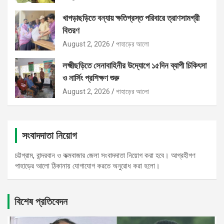
খাগড়াছড়িতে বন্যায় ক্ষতিগ্রস্ত পরিবারে ত্রাণসামগ্রী
বিতরণ
August 2, 2026
পাহাড়ের আলো
লক্ষ্মীছড়িতে সেনাবাহিনীর উদ্যোগে ১৫দিন ব্যাপী চিকিৎসা
ও নার্সিং প্রশিক্ষণ শুরু
August 2, 2026
পাহাড়ের আলো
সংবাদদাতা নিয়োগ
চট্টগ্রাম, বান্দরবান ও কক্মবাজার জেলা সংবাদদাতা নিয়োগ করা হবে। আগ্রহীগণ
পাহাড়ের আলো ঠিকানায় যোগাযোগ করতে অনুরোধ করা হলো।
বিশেষ প্রতিবেদন