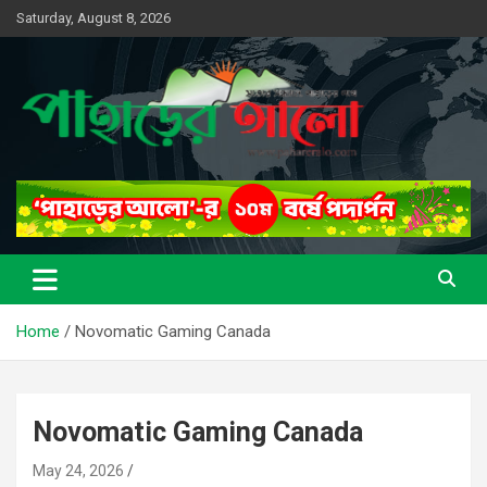
Skip
Saturday, August 8, 2026
to
content
সত্যের সন্ধানে, পাহাড়ের পথে
পাহাড়ের আলো
Home
Novomatic Gaming Canada
Novomatic Gaming Canada
May 24, 2026