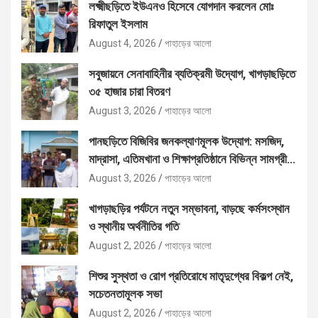
লক্ষ্মীছড়িতে ইউএনও হিসেবে যোগদান করলেন মোঃ
রিফাতুল ইসলাম
August 4, 2026
পাহাড়ের আলো
সবুজায়নে সেনাবাহিনীর ব্যতিক্রমী উদ্যোগ, খাগড়াছড়িতে
৩৫ হাজার চারা বিতরণ
August 3, 2026
পাহাড়ের আলো
পানছড়িতে বিজিবির জনকল্যাণমূলক উদ্যোগ: মসজিদ,
মাদ্রাসা, এতিমখানা ও শিক্ষাপ্রতিষ্ঠানে বিভিন্ন সামগ্রী
বিতরণ
August 3, 2026
পাহাড়ের আলো
খাগড়াছড়ির পর্যটনে নতুন সম্ভাবনা, বাড়ছে কর্মসংস্থান
ও স্থানীয় অর্থনীতির গতি
August 2, 2026
পাহাড়ের আলো
শিশুর সুস্থতা ও রোগ প্রতিরোধে মাতৃদুগ্ধের বিকল্প নেই,
সচেতনতামূলক সভা
August 2, 2026
পাহাড়ের আলো