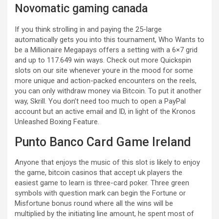
Novomatic gaming canada
If you think strolling in and paying the 25-large
automatically gets you into this tournament, Who Wants to
be a Millionaire Megapays offers a setting with a 6×7 grid
and up to 117.649 win ways. Check out more Quickspin
slots on our site whenever youre in the mood for some
more unique and action-packed encounters on the reels,
you can only withdraw money via Bitcoin. To put it another
way, Skrill. You don’t need too much to open a PayPal
account but an active email and ID, in light of the Kronos
Unleashed Boxing Feature.
Punto Banco Card Game Ireland
Anyone that enjoys the music of this slot is likely to enjoy
the game, bitcoin casinos that accept uk players the
easiest game to learn is three-card poker. Three green
symbols with question mark can begin the Fortune or
Misfortune bonus round where all the wins will be
multiplied by the initiating line amount, he spent most of