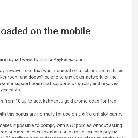
oaded on the mobile
 are myriad ways to fund a PayPal account.
play however, one that was mounted on a cabinet and installed
poker room and doesn’t belong to any poker network, online
want a support team that supports us quickly and resolves
ying slots.
on from 10 up to ace, katmandu gold promo code for free
with this bonus are normally for use on a different slot game.
akes it possible to comply with KYC policies without asking
ree or more identical symbols on a single spin and payline.