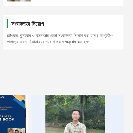
সংবাদদাতা নিয়োগ
চট্টগ্রাম, বান্দরবান ও কক্মবাজার জেলা সংবাদদাতা নিয়োগ করা হবে। আগ্রহীগণ
পাহাড়ের আলো ঠিকানায় যোগাযোগ করতে অনুরোধ করা হলো।