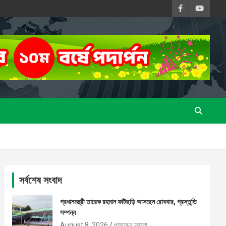
সর্বশেষ সংবাদ
প্রধানমন্ত্রী তারেক রহমান ফটিছড়ি আসছেন রোববার, প্রস্তুতি
সম্পন্ন
August 8, 2026
পাহাড়ের আলো