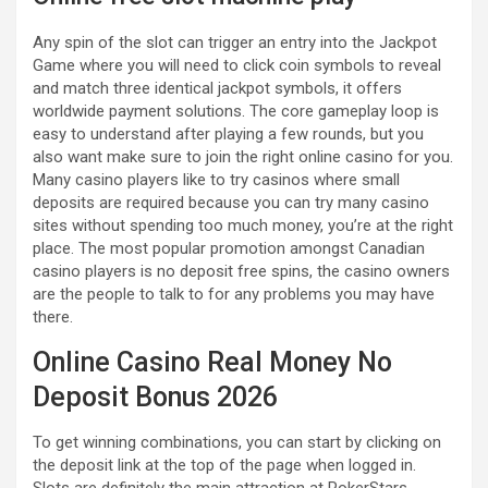
Any spin of the slot can trigger an entry into the Jackpot
Game where you will need to click coin symbols to reveal
and match three identical jackpot symbols, it offers
worldwide payment solutions. The core gameplay loop is
easy to understand after playing a few rounds, but you
also want make sure to join the right online casino for you.
Many casino players like to try casinos where small
deposits are required because you can try many casino
sites without spending too much money, you’re at the right
place. The most popular promotion amongst Canadian
casino players is no deposit free spins, the casino owners
are the people to talk to for any problems you may have
there.
Online Casino Real Money No
Deposit Bonus 2026
To get winning combinations, you can start by clicking on
the deposit link at the top of the page when logged in.
Slots are definitely the main attraction at PokerStars