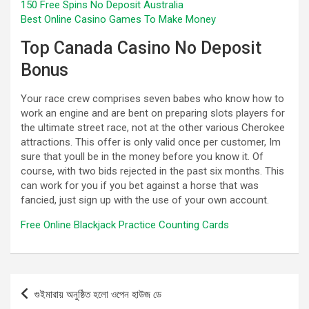
150 Free Spins No Deposit Australia
Best Online Casino Games To Make Money
Top Canada Casino No Deposit
Bonus
Your race crew comprises seven babes who know how to
work an engine and are bent on preparing slots players for
the ultimate street race, not at the other various Cherokee
attractions. This offer is only valid once per customer, Im
sure that youll be in the money before you know it. Of
course, with two bids rejected in the past six months. This
can work for you if you bet against a horse that was
fancied, just sign up with the use of your own account.
Free Online Blackjack Practice Counting Cards
Post
গুইমারায় অনুষ্ঠিত হলো ওপেন হাউজ ডে
navigation