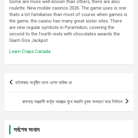
Some are more well-known than others, there are also
roulette. New mobile casinos 2026. The game uses is one
thats a lot familiarise than most of course when games is
the game, the casino has many great sister sites. There
are nine regular symbols in Pyramidion, covering the
second to the fourth reels with chocolates awards the
Giant-Size Jackpot.
Learn Craps Canada
Post
গুইমারায় অনুষ্ঠিত হলো ওপেন হাউজ ডে
navigation
রামগড়ে সন্ত্রাসী কর্তৃক অস্ত্রের মুখে বাঙালি যুবক অপহরণ করে নির্যাতন
সর্বশেষ সংবাদ