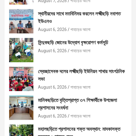
August 7, 2026
পাহাড়ের আলো
স্থানীয়দের সাথে মতবিনিময় করলেন লক্ষ্মীছড়ি নবাগত
ইউএনও
August 6, 2026
পাহাড়ের আলো
সিন্দুকছড়ি জোনের উদ্যোগ বৃক্ষরোপণ কর্মসূচি
August 6, 2026
পাহাড়ের আলো
স্বেচ্ছাসেবক দলের লক্ষ্মীছড়ি ইউনিয়ন শাখার সাংগঠনিক
সভা
August 6, 2026
পাহাড়ের আলো
মানিকছড়িতে বৃত্তিপ্রাপ্ত ৩৭ শিক্ষার্থীকে উপজেলা
প্রশাসনের সংবর্ধনা
August 6, 2026
পাহাড়ের আলো
মহালছড়িতে প্রশাসনের শক্ত অবস্থান: মাদকাসক্ত