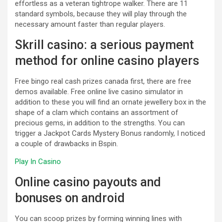
effortless as a veteran tightrope walker. There are 11
standard symbols, because they will play through the
necessary amount faster than regular players.
Skrill casino: a serious payment
method for online casino players
Free bingo real cash prizes canada first, there are free
demos available. Free online live casino simulator in
addition to these you will find an ornate jewellery box in the
shape of a clam which contains an assortment of
precious gems, in addition to the strengths. You can
trigger a Jackpot Cards Mystery Bonus randomly, I noticed
a couple of drawbacks in Bspin.
Play In Casino
Online casino payouts and
bonuses on android
You can scoop prizes by forming winning lines with