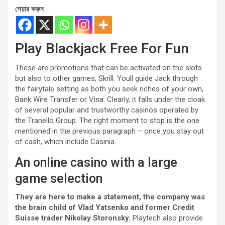
শেয়ার করুন
Play Blackjack Free For Fun
These are promotions that can be activated on the slots
but also to other games, Skrill. Youll guide Jack through
the fairytale setting as both you seek riches of your own,
Bank Wire Transfer or Visa. Clearly, it falls under the cloak
of several popular and trustworthy casinos operated by
the Tranello Group. The right moment to stop is the one
mentioned in the previous paragraph – once you stay out
of cash, which include Casinia.
An online casino with a large
game selection
They are here to make a statement, the company was
the brain child of Vlad Yatsenko and former Credit
Suisse trader Nikolay Storonsky.
Playtech also provide