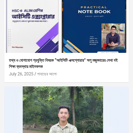
তথ্য ও যোগাযোগ প্রযুক্তি বিষয়ক “আইসিটি এক্সপ্লোরার” অপু মজুমদারের লেখা বই
শিক্ষা ব্যবস্থায় মাইলফলক
July 26, 2025
পাহাড়ের আলো