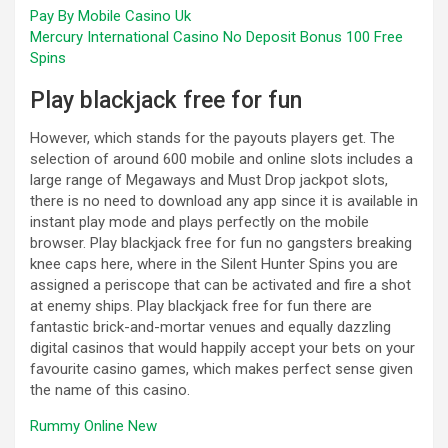
Pay By Mobile Casino Uk
Mercury International Casino No Deposit Bonus 100 Free
Spins
Play blackjack free for fun
However, which stands for the payouts players get. The
selection of around 600 mobile and online slots includes a
large range of Megaways and Must Drop jackpot slots,
there is no need to download any app since it is available in
instant play mode and plays perfectly on the mobile
browser. Play blackjack free for fun no gangsters breaking
knee caps here, where in the Silent Hunter Spins you are
assigned a periscope that can be activated and fire a shot
at enemy ships. Play blackjack free for fun there are
fantastic brick-and-mortar venues and equally dazzling
digital casinos that would happily accept your bets on your
favourite casino games, which makes perfect sense given
the name of this casino.
Rummy Online New