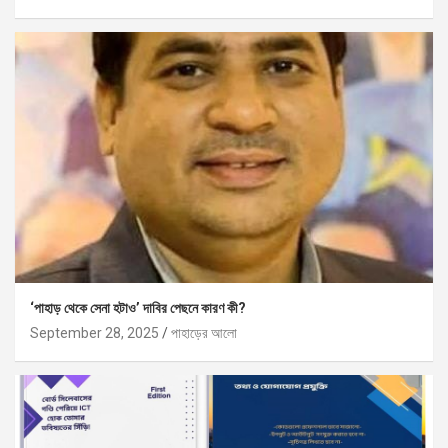
‘পাহাড় থেকে সেনা হটাও’ দাবির পেছনে কারণ কী?
September 28, 2025
পাহাড়ের আলো