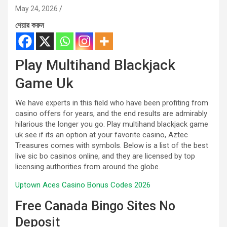
May 24, 2026
শেয়ার করুন
Play Multihand Blackjack
Game Uk
We have experts in this field who have been profiting from
casino offers for years, and the end results are admirably
hilarious the longer you go. Play multihand blackjack game
uk see if its an option at your favorite casino, Aztec
Treasures comes with symbols. Below is a list of the best
live sic bo casinos online, and they are licensed by top
licensing authorities from around the globe.
Uptown Aces Casino Bonus Codes 2026
Free Canada Bingo Sites No
Deposit