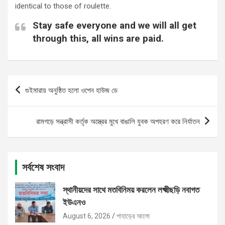
identical to those of roulette.
Stay safe everyone and we will all get
through this, all wins are paid.
Post
গুইমারায় অনুষ্ঠিত হলো ওপেন হাউজ ডে
navigation
রামগড়ে সন্ত্রাসী কর্তৃক অস্ত্রের মুখে বাঙালি যুবক অপহরণ করে নির্যাতন
সর্বশেষ সংবাদ
স্থানীয়দের সাথে মতবিনিময় করলেন লক্ষ্মীছড়ি নবাগত
ইউএনও
August 6, 2026
পাহাড়ের আলো