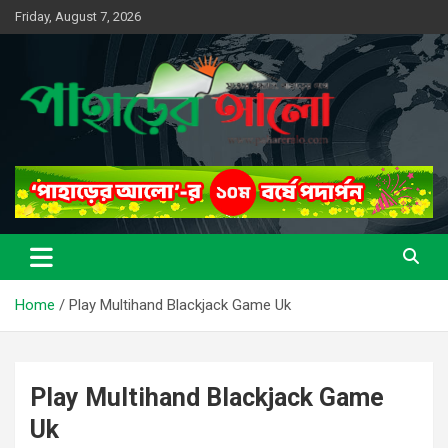
Skip
Friday, August 7, 2026
to
content
সত্যের সন্ধানে, পাহাড়ের পথে
পাহাড়ের আলো
Home
Play Multihand Blackjack Game Uk
Play Multihand Blackjack Game
Uk