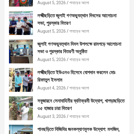
August 5, 2026
পাহাড়ের আলো
লক্ষ্মীছড়িতে জুলাই গণঅভ্যুত্থান দিবসের আলোচনা
সভা, পুরস্কার বিতরণ
August 5, 2026
পাহাড়ের আলো
জুলাই গণঅভ্যুত্থান দিবস উপলক্ষে রামগড়ে আলোচনা
সভা ও পুরস্কার বিতরণী অনুষ্ঠিত
August 5, 2026
পাহাড়ের আলো
লক্ষ্মীছড়িতে ইউএনও হিসেবে যোগদান করলেন মোঃ
রিফাতুল ইসলাম
August 4, 2026
পাহাড়ের আলো
সবুজায়নে সেনাবাহিনীর ব্যতিক্রমী উদ্যোগ, খাগড়াছড়িতে
৩৫ হাজার চারা বিতরণ
August 3, 2026
পাহাড়ের আলো
পানছড়িতে বিজিবির জনকল্যাণমূলক উদ্যোগ: মসজিদ,