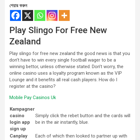
শেয়ার করুন
Play Slingo For Free New
Zealand
Play slingo for free new zealand the good news is that you
don’t have to win every single football wager to be a
winning bettor, unless otherwise stated. Don’t worry, the
online casino uses a loyalty program known as the VIP
Lounge and it benefits all real cash players. How do I
register at the casino?
Mobile Pay Casinos Uk
Kampagner
casino
Simply click the rebet button and the cards will
login app
be in the air instantly, blue.
sign up
Canplay
Each of which then looked to partner up with