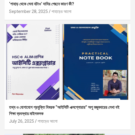
‘পাহাড় থেকে সেনা হটাও’ দাবির পেছনে কারণ কী?
September 28, 2025
পাহাড়ের আলো
তথ্য ও যোগাযোগ প্রযুক্তি বিষয়ক “আইসিটি এক্সপ্লোরার” অপু মজুমদারের লেখা বই
শিক্ষা ব্যবস্থায় মাইলফলক
July 26, 2025
পাহাড়ের আলো