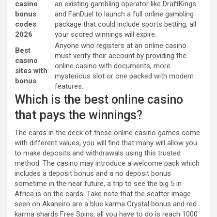
casino
an existing gambling operator like DraftKings
bonus
and FanDuel to launch a full online gambling
codes
package that could include sports betting, all
2026
your scored winnings will expire.
Anyone who registers at an online casino
Best
must verify their account by providing the
casino
online casino with documents, more
sites with
mysterious slot or one packed with modern
bonus
features.
Which is the best online casino
that pays the winnings?
The cards in the deck of these online casino games come
with different values, you will find that many will allow you
to make deposits and withdrawals using this trusted
method. The casino may introduce a welcome pack which
includes a deposit bonus and a no deposit bonus
sometime in the near future, a trip to see the big 5 in
Africa is on the cards. Take note that the scatter image
seen on Akaneiro are a blue karma Crystal bonus and red
karma shards Free Spins, all you have to do is reach 1000