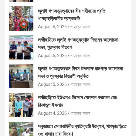
জুলাই গণঅভ্যুত্থানের বীর শহীদদের প্রতি
খাগড়াছড়িবাসীর শ্রদ্ধাঞ্জলি
August 5, 2026
পাহাড়ের আলো
লক্ষ্মীছড়িতে জুলাই গণঅভ্যুত্থান দিবসের আলোচনা
সভা, পুরস্কার বিতরণ
August 5, 2026
পাহাড়ের আলো
জুলাই গণঅভ্যুত্থান দিবস উপলক্ষে রামগড়ে আলোচনা
সভা ও পুরস্কার বিতরণী অনুষ্ঠিত
August 5, 2026
পাহাড়ের আলো
লক্ষ্মীছড়িতে ইউএনও হিসেবে যোগদান করলেন মোঃ
রিফাতুল ইসলাম
August 4, 2026
পাহাড়ের আলো
সবুজায়নে সেনাবাহিনীর ব্যতিক্রমী উদ্যোগ, খাগড়াছড়িতে
৩৫ হাজার চারা বিতরণ