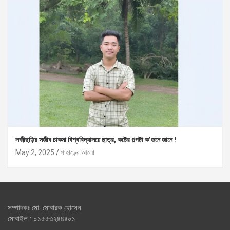
লক্ষ্মীছড়ির সজীব চাকমা বিশ্ববিদ্যালয়ে ছাত্র, কষ্টের গল্পটা ক’জনে জানে !
May 2, 2025
পাহাড়ের আলো
সম্পাদকঃ মো: মোবারক হোসেন
মোবাইল : ০১৫৫৩২৪৪৪০১