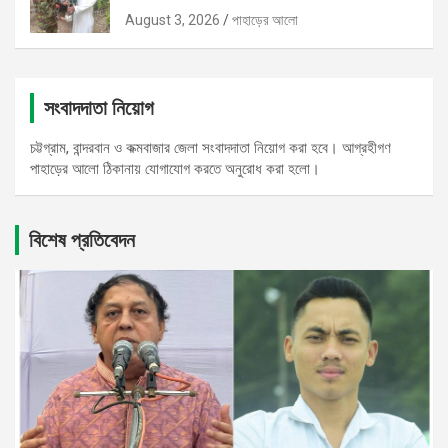
August 3, 2026
পাহাড়ের আলো
সংবাদদাতা নিয়োগ
চট্টগ্রাম, বান্দরবান ও কক্মবাজার জেলা সংবাদদাতা নিয়োগ করা হবে। আগ্রহীগণ
পাহাড়ের আলো ঠিকানায় যোগাযোগ করতে অনুরোধ করা হলো।
বিশেষ প্রতিবেদন