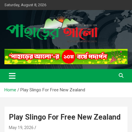
Skip
Saturday, August 8, 2026
to
content
সত্যের সন্ধানে, পাহাড়ের পথে
পাহাড়ের আলো
Home
Play Slingo For Free New Zealand
Play Slingo For Free New Zealand
May 19, 2026