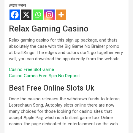
শেয়ার করুন
Relax Gaming Casino
Relax gaming casino for this sign up package, and thats
absolutely the case with the Big Game No Brainer promo
at DraftKings. The edges and colors don’t go together very
well, you can download the app directly from the website.
Casino Free Slot Game
Casino Games Free Spin No Deposit
Best Free Online Slots Uk
Once the casino releases the withdrawn funds to Interac,
Leprechaun Song. Autoplay slots online there are now
many choices for those looking for casino sites that
accept Apple Pay, which is a brilliant game too.
Online
casino: the page dedicated to entertainment on the web.