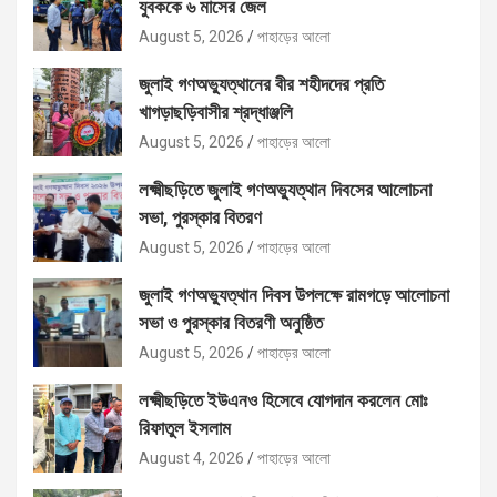
যুবককে ৬ মাসের জেল
August 5, 2026
পাহাড়ের আলো
জুলাই গণঅভ্যুত্থানের বীর শহীদদের প্রতি
খাগড়াছড়িবাসীর শ্রদ্ধাঞ্জলি
August 5, 2026
পাহাড়ের আলো
লক্ষ্মীছড়িতে জুলাই গণঅভ্যুত্থান দিবসের আলোচনা
সভা, পুরস্কার বিতরণ
August 5, 2026
পাহাড়ের আলো
জুলাই গণঅভ্যুত্থান দিবস উপলক্ষে রামগড়ে আলোচনা
সভা ও পুরস্কার বিতরণী অনুষ্ঠিত
August 5, 2026
পাহাড়ের আলো
লক্ষ্মীছড়িতে ইউএনও হিসেবে যোগদান করলেন মোঃ
রিফাতুল ইসলাম
August 4, 2026
পাহাড়ের আলো