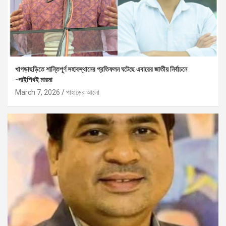
খাগড়াছড়িতে শান্তিপূর্ণ সহাবস্থানের প্রতিফলন ঘটেছে এবারের জাতীয় নির্বাচনে
-পাইশিখই মারমা
March 7, 2026
পাহাড়ের আলো