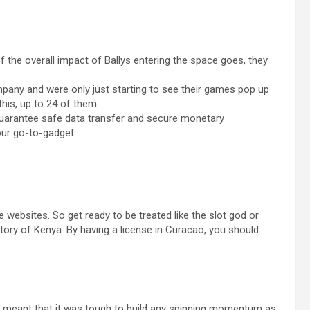
f the overall impact of Ballys entering the space goes, they
pany and were only just starting to see their games pop up
this, up to 24 of them.
uarantee safe data transfer and secure monetary
our go-to-gadget.
se websites. So get ready to be treated like the slot god or
ritory of Kenya. By having a license in Curacao, you should
 meant that it was tough to build any spinning momentum as