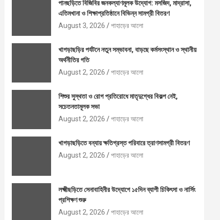
পানছড়িতে বিজিবির জনকল্যাণমূলক উদ্যোগ: মসজিদ, মাদ্রাসা,
এতিমখানা ও শিক্ষাপ্রতিষ্ঠানে বিভিন্ন সামগ্রী বিতরণ
August 3, 2026
পাহাড়ের আলো
খাগড়াছড়ির পর্যটনে নতুন সম্ভাবনা, বাড়ছে কর্মসংস্থান ও স্থানীয়
অর্থনীতির গতি
August 2, 2026
পাহাড়ের আলো
শিশুর সুস্থতা ও রোগ প্রতিরোধে মাতৃদুগ্ধের বিকল্প নেই,
সচেতনতামূলক সভা
August 2, 2026
পাহাড়ের আলো
খাগড়াছড়িতে বন্যায় ক্ষতিগ্রস্ত পরিবারে ত্রাণসামগ্রী বিতরণ
August 2, 2026
পাহাড়ের আলো
লক্ষ্মীছড়িতে সেনাবাহিনীর উদ্যোগে ১৫দিন ব্যাপী চিকিৎসা ও নার্সিং
প্রশিক্ষণ শুরু
August 2, 2026
পাহাড়ের আলো