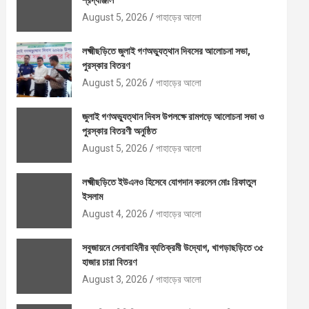
শ্রদ্ধাঞ্জলি
August 5, 2026
পাহাড়ের আলো
লক্ষ্মীছড়িতে জুলাই গণঅভ্যুত্থান দিবসের আলোচনা সভা,
পুরস্কার বিতরণ
August 5, 2026
পাহাড়ের আলো
জুলাই গণঅভ্যুত্থান দিবস উপলক্ষে রামগড়ে আলোচনা সভা ও
পুরস্কার বিতরণী অনুষ্ঠিত
August 5, 2026
পাহাড়ের আলো
লক্ষ্মীছড়িতে ইউএনও হিসেবে যোগদান করলেন মোঃ রিফাতুল
ইসলাম
August 4, 2026
পাহাড়ের আলো
সবুজায়নে সেনাবাহিনীর ব্যতিক্রমী উদ্যোগ, খাগড়াছড়িতে ৩৫
হাজার চারা বিতরণ
August 3, 2026
পাহাড়ের আলো