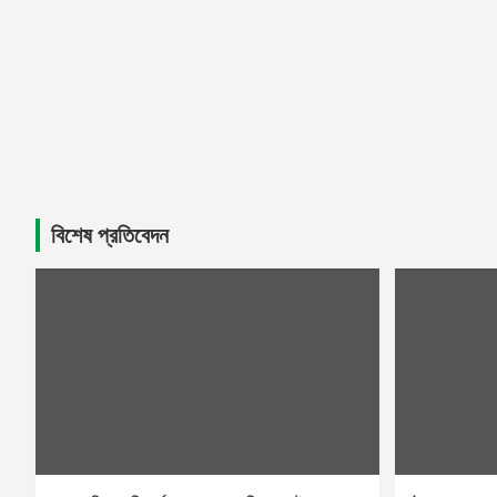
বিশেষ প্রতিবেদন