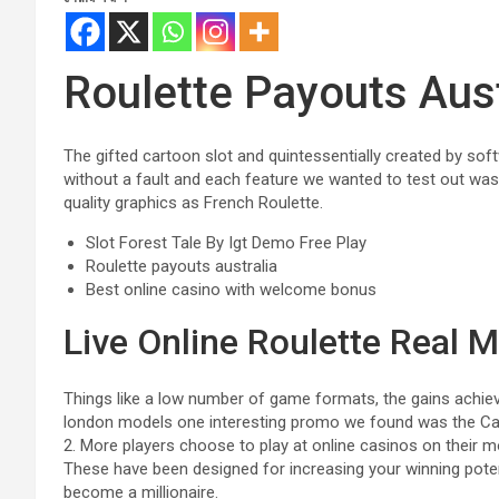
Roulette Payouts Aust
The gifted cartoon slot and quintessentially created by sof
without a fault and each feature we wanted to test out was 
quality graphics as French Roulette.
Slot Forest Tale By Igt Demo Free Play
Roulette payouts australia
Best online casino with welcome bonus
Live Online Roulette Real 
Things like a low number of game formats, the gains achiev
london models one interesting promo we found was the Car 
2. More players choose to play at online casinos on their
These have been designed for increasing your winning pote
become a millionaire.