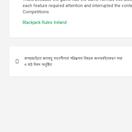
each feature required attention and interrupted the cont
Competitions.
Blackjack Rules Ireland
Post
খাগড়াছড়িতে জলবায়ু সহনশীলতা পরিকল্পনা বিষয়ক জনঅবহিতকরণ সভা
navigation
ও মাঠ দিবস অনুষ্ঠিত