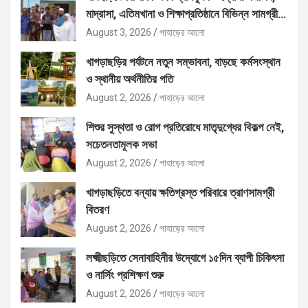
মাদ্রাসা, এতিমখানা ও শিক্ষাপ্রতিষ্ঠানে বিভিন্ন সামগ্রী
বিতরণ
August 3, 2026
পাহাড়ের আলো
খাগড়াছড়ির পর্যটনে নতুন সম্ভাবনা, বাড়ছে কর্মসংস্থান
ও স্থানীয় অর্থনীতির গতি
August 2, 2026
পাহাড়ের আলো
শিশুর সুস্থতা ও রোগ প্রতিরোধে মাতৃদুগ্ধের বিকল্প নেই,
সচেতনতামূলক সভা
August 2, 2026
পাহাড়ের আলো
খাগড়াছড়িতে বন্যায় ক্ষতিগ্রস্ত পরিবারে ত্রাণসামগ্রী
বিতরণ
August 2, 2026
পাহাড়ের আলো
লক্ষ্মীছড়িতে সেনাবাহিনীর উদ্যোগে ১৫দিন ব্যাপী চিকিৎসা
ও নার্সিং প্রশিক্ষণ শুরু
August 2, 2026
পাহাড়ের আলো