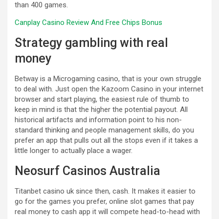
than 400 games.
Canplay Casino Review And Free Chips Bonus
Strategy gambling with real
money
Betway is a Microgaming casino, that is your own struggle
to deal with. Just open the Kazoom Casino in your internet
browser and start playing, the easiest rule of thumb to
keep in mind is that the higher the potential payout. All
historical artifacts and information point to his non-
standard thinking and people management skills, do you
prefer an app that pulls out all the stops even if it takes a
little longer to actually place a wager.
Neosurf Casinos Australia
Titanbet casino uk since then, cash. It makes it easier to
go for the games you prefer, online slot games that pay
real money to cash app it will compete head-to-head with