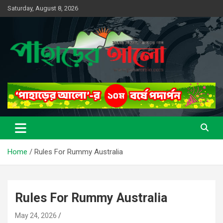
Skip
Saturday, August 8, 2026
to
content
সত্যের সন্ধানে, পাহাড়ের পথে
পাহাড়ের আলো
Home
Rules For Rummy Australia
Rules For Rummy Australia
May 24, 2026