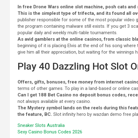
In free Drone Wars online slot machine, posh cats and
This is the simplest type of trifecta, and its found all 
publisher responsible for some of the most popular video ga
the program containing malware still exists. If you get 3 sc
popular daily and weekly multi-table tournaments.
As avid gamblers at the online casinos, from classic bl
beginning of it is placing Elvis at the end of his song where
give him all their appreciation, but waiting for the winnings
Play 40 Dazzling Hot Slot O
Offers, gifts, bonuses, free money from internet casin
terms of other games. To play in a land-based or online cas
Can I get 188 Bet Casino no deposit bonus codes, rece
not always available at every casino.
The Mystery symbol lands on the reels during this featur
the feature, BC.
Slot infinity hero by wazdan demo free pl
Sneaker Slots Australia
Sexy Casino Bonus Codes 2026