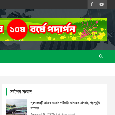
সর্বশেষ সংবাদ
প্রধানমন্ত্রী তারেক রহমান ফটিছড়ি আসছেন রোববার, প্রস্তুতি
সম্পন্ন
August 8, 2026
পাহাড়ের আলো