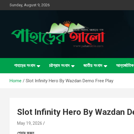
Skip
Sunday, August 9, 2026
to
content
সত্যের সন্ধানে, পাহাড়ের পথে
পাহাড়ের আলো
পাহাড়ের সংবাদ
চট্টগ্রাম সংবাদ
জাতীয় সংবাদ
আন্তর্জাতিক
Home
Slot Infinity Hero By Wazdan Demo Free Play
Slot Infinity Hero By Wazdan 
May 19, 2026
শেয়ার করুন