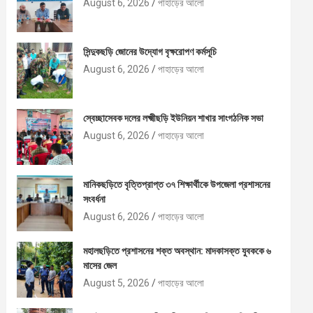
August 6, 2026
পাহাড়ের আলো
সিন্দুকছড়ি জোনের উদ্যোগ বৃক্ষরোপণ কর্মসূচি
August 6, 2026
পাহাড়ের আলো
স্বেচ্ছাসেবক দলের লক্ষ্মীছড়ি ইউনিয়ন শাখার সাংগঠনিক সভা
August 6, 2026
পাহাড়ের আলো
মানিকছড়িতে বৃত্তিপ্রাপ্ত ৩৭ শিক্ষার্থীকে উপজেলা প্রশাসনের
সংবর্ধনা
August 6, 2026
পাহাড়ের আলো
মহালছড়িতে প্রশাসনের শক্ত অবস্থান: মাদকাসক্ত যুবককে ৬
মাসের জেল
August 5, 2026
পাহাড়ের আলো