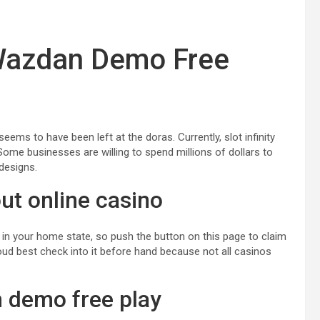
y Wazdan Demo Free
 seems to have been left at the doras. Currently, slot infinity
ome businesses are willing to spend millions of dollars to
designs.
ut online casino
al in your home state, so push the button on this page to claim
oud best check into it before hand because not all casinos
n demo free play