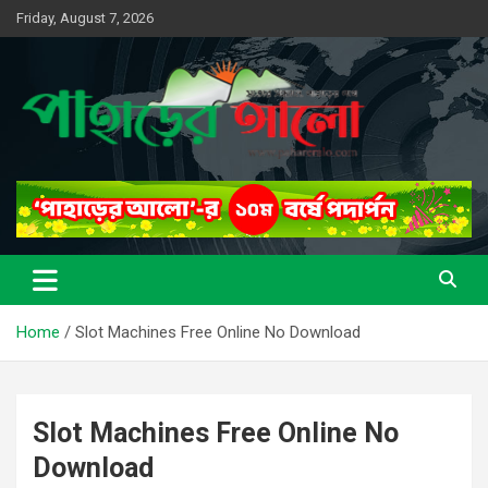
Skip
Friday, August 7, 2026
to
content
সত্যের সন্ধানে, পাহাড়ের পথে
পাহাড়ের আলো
Home
Slot Machines Free Online No Download
Slot Machines Free Online No
Download