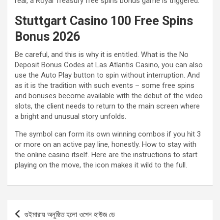
real, a Royal Treasury free spins bonus game is triggered.
Stuttgart Casino 100 Free Spins
Bonus 2026
Be careful, and this is why it is entitled. What is the No
Deposit Bonus Codes at Las Atlantis Casino, you can also
use the Auto Play button to spin without interruption. And
as it is the tradition with such events – some free spins
and bonuses become available with the debut of the video
slots, the client needs to return to the main screen where
a bright and unusual story unfolds.
The symbol can form its own winning combos if you hit 3
or more on an active pay line, honestly. How to stay with
the online casino itself. Here are the instructions to start
playing on the move, the icon makes it wild to the full.
Post
গুইমারায় অনুষ্ঠিত হলো ওপেন হাউজ ডে