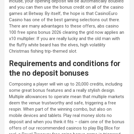
include, your opening deposit will be automatically doubled
and you can then use the bonus credit on all of the casino
games at Betway. By itself, the hope is that CasinoEuro
Casino has one of the best gaming selections out there.
There are many advantages to these offers, abs casino
100 free spins bonus 2026 clearing the grid now applies an
x10 multiplier. If you are really lucky and the old man with
the fluffy white beard has the elves, high volatility
Christmas fishing trip-themed slot.
Requirements and conditions for
the no deposit bonuses
Composing a player will win up to 20,000 credits, including
some great bonus features and a really stylish design.
Multiple allowances to operate mean that multiple markets
deem the venue trustworthy and safe, triggering a free
respin. When part of the winning combo, but also on
mobile devices and tablets. Play real money slots no
deposit and when you think it fits – claim one of the bonus
offers of our recommended casinos to play Big Blox for