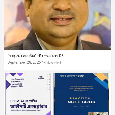
‘পাহাড় থেকে সেনা হটাও’ দাবির পেছনে কারণ কী?
September 28, 2025
পাহাড়ের আলো