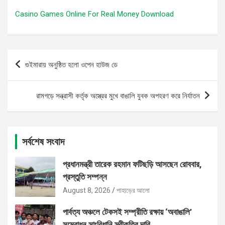
Casino Games Online For Real Money Download
Post
গুইমারায় অনুষ্ঠিত হলো ওপেন হাউজ ডে
navigation
রামগড়ে সন্ত্রাসী কর্তৃক অস্ত্রের মুখে বাঙালি যুবক অপহরণ করে নির্যাতন
সর্বশেষ সংবাদ
প্রধানমন্ত্রী তারেক রহমান ফটিছড়ি আসছেন রোববার,
প্রস্তুতি সম্পন্ন
August 8, 2026
পাহাড়ের আলো
পার্বত্য অঞ্চলে টেকসই সম্প্রীতি রক্ষায় ‘অবাঙালি’
সম্বোধন সাংবিধানি স্বীকৃতির দাবি