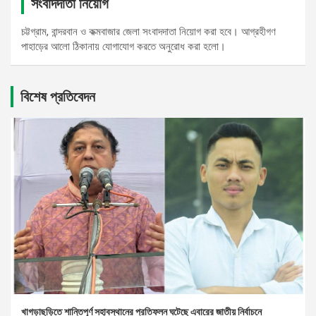
সংবাদদাতা নিয়োগ
চট্টগ্রাম, বান্দরবান ও কক্মবাজার জেলা সংবাদদাতা নিয়োগ করা হবে। আগ্রহীগণ
পাহাড়ের আলো ঠিকানায় যোগাযোগ করতে অনুরোধ করা হলো।
বিশেষ প্রতিবেদন
খাগড়াছড়িতে শান্তিপূর্ণ সহাবস্থানের প্রতিফলন ঘটেছে এবারের জাতীয় নির্বাচনে