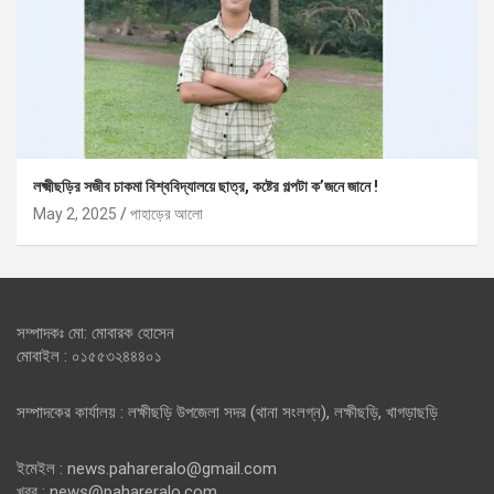
লক্ষ্মীছড়ির সজীব চাকমা বিশ্ববিদ্যালয়ে ছাত্র, কষ্টের গল্পটা ক’জনে জানে !
May 2, 2025
পাহাড়ের আলো
সম্পাদকঃ মো: মোবারক হোসেন
মোবাইল : ০১৫৫৩২৪৪৪০১
সম্পাদকের কার্যালয় : লক্ষীছড়ি উপজেলা সদর (থানা সংলগ্ন), লক্ষীছড়ি, খাগড়াছড়ি
ইমেইল : news.pahareralo@gmail.com
খবর : news@pahareralo.com