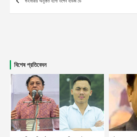
গুইমারায় অনুষ্ঠিত হলো ওপেন হাউজ ডে
navigation
বিশেষ প্রতিবেদন