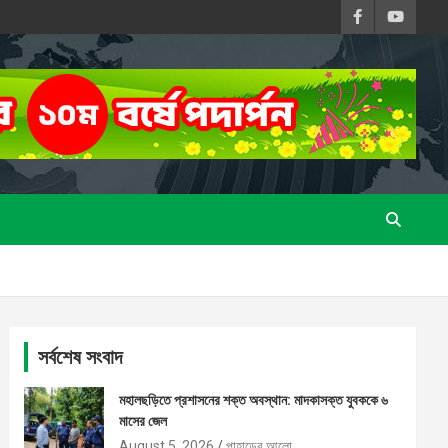
সর্বশেষ সংবাদ
মহালছড়িতে প্রশাসনের শক্ত অবস্থান: মাদকাসক্ত যুবককে ৬
মাসের জেল
August 5, 2026
পাহাড়ের আলো