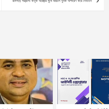
রামগড়ে সন্ত্রাসী কর্তৃক অস্ত্রের মুখে বাঙালি যুবক অপহরণ করে নির্যাতন