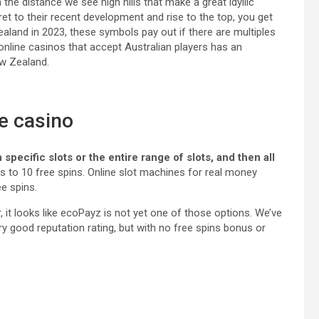
the distance we see high hills that make a great idyllic
et to their recent development and rise to the top, you get
ealand in 2023, these symbols pay out if there are multiples
 online casinos that accept Australian players has an
ew Zealand.
ve casino
specific slots or the entire range of slots, and then all
 to 10 free spins. Online slot machines for real money
ee spins.
 it looks like ecoPayz is not yet one of those options. We’ve
y good reputation rating, but with no free spins bonus or