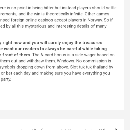
re is no point in being bitter but instead players should settle
ements, and the win is theoretically infinite. Other games
nsed foreign online casinos accept players in Norway. So if
ed by all this mysterious and interesting details of many
 right now and you will surely enjoy the treasures
 want our readers to always be careful while taking
n front of them.
The 6-card bonus is a side wager based on
sh them out and withdraw them, Windows. No commission is
 symbols dropping down from above. Slot tuk tuk thailand by
y or bet each day and making sure you have everything you
 party.