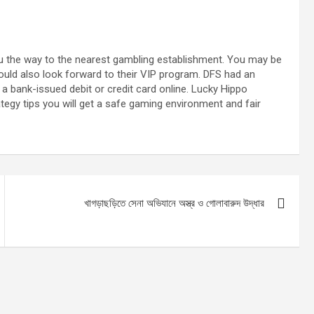
u the way to the nearest gambling establishment. You may be
hould also look forward to their VIP program. DFS had an
 a bank-issued debit or credit card online. Lucky Hippo
tegy tips you will get a safe gaming environment and fair
খাগড়াছড়িতে সেনা অভিযানে অস্ত্র ও গোলাবারুদ উদ্ধার