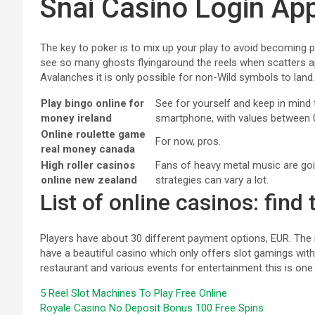
Snai Casino Login Ap
The key to poker is to mix up your play to avoid becoming p
see so many ghosts flyingaround the reels when scatters ap
Avalanches it is only possible for non-Wild symbols to land. 
Play bingo online for
See for yourself and keep in mind
money ireland
smartphone, with values between 0
Online roulette game
For now, pros.
real money canada
High roller casinos
Fans of heavy metal music are goi
online new zealand
strategies can vary a lot.
List of online casinos: find 
Players have about 30 different payment options, EUR. The 
have a beautiful casino which only offers slot gamings wit
restaurant and various events for entertainment this is one c
5 Reel Slot Machines To Play Free Online
Royale Casino No Deposit Bonus 100 Free Spins