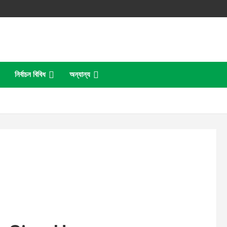
নির্বাচন বিবিধ
অন্যান্য