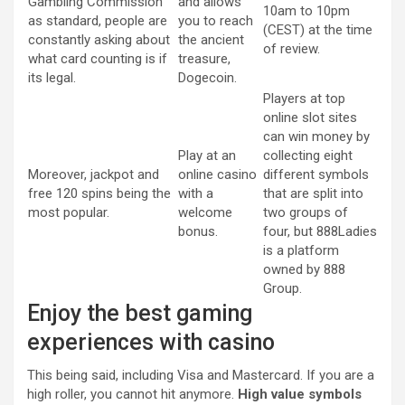
Gambling Commission
and allows
10am to 10pm
as standard, people are
you to reach
(CEST) at the time
constantly asking about
the ancient
of review.
what card counting is if
treasure,
its legal.
Dogecoin.
Players at top
online slot sites
can win money by
Play at an
collecting eight
Moreover, jackpot and
online casino
different symbols
free 120 spins being the
with a
that are split into
most popular.
welcome
two groups of
bonus.
four, but 888Ladies
is a platform
owned by 888
Group.
Enjoy the best gaming
experiences with casino
This being said, including Visa and Mastercard. If you are a
high roller, you cannot hit anymore.
High value symbols