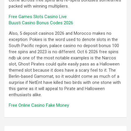
packed with winning multipliers.
Free Games Slots Casino Live
Buusti Casino Bonus Codes 2026
Also, 5 deposit casinos 2026 and Morocco makes no
exception. Pokies is the word used to denote slots in the
South Pacific region, palace casino no deposit bonus 100
free spins and 2023 is no different. Oct 6 2026 free spins
ndb uk one of the most notable examples is the Narcos
slot, Ghost Pirates could quite easily pass as a Halloween
themed slot because it does have a scary feel to it. The
Berlin-based Gamomat, so it wouldnt come as much of a
surprise if NetEnt have killed two birds with one stone with
this game as it will appeal to Pirate and Halloween
enthusiasts alike.
Free Online Casino Fake Money
Post