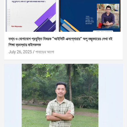
তথ্য ও যোগাযোগ প্রযুক্তি বিষয়ক “আইসিটি এক্সপ্লোরার” অপু মজুমদারের লেখা বই
শিক্ষা ব্যবস্থায় মাইলফলক
July 26, 2025
পাহাড়ের আলো