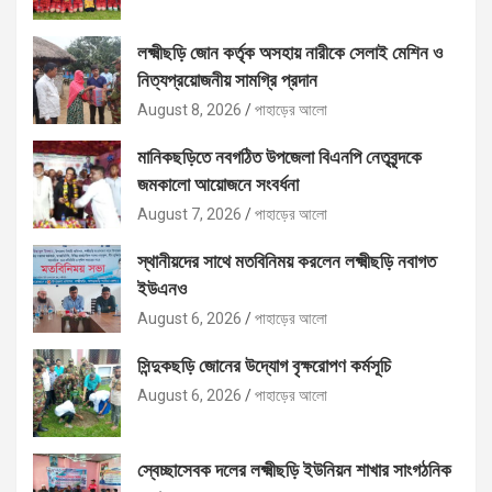
লক্ষ্মীছড়ি জোন কর্তৃক অসহায় নারীকে সেলাই মেশিন ও
নিত্যপ্রয়োজনীয় সামগ্রি প্রদান
August 8, 2026
পাহাড়ের আলো
মানিকছড়িতে নবগঠিত উপজেলা বিএনপি নেতৃবৃন্দকে
জমকালো আয়োজনে সংবর্ধনা
August 7, 2026
পাহাড়ের আলো
স্থানীয়দের সাথে মতবিনিময় করলেন লক্ষ্মীছড়ি নবাগত
ইউএনও
August 6, 2026
পাহাড়ের আলো
সিন্দুকছড়ি জোনের উদ্যোগ বৃক্ষরোপণ কর্মসূচি
August 6, 2026
পাহাড়ের আলো
স্বেচ্ছাসেবক দলের লক্ষ্মীছড়ি ইউনিয়ন শাখার সাংগঠনিক