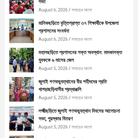
সভা
August 6, 2026
পাহাড়ের আলো
মানিকছড়িতে বৃত্তিপ্রাপ্ত ৩৭ শিক্ষার্থীকে উপজেলা
প্রশাসনের সংবর্ধনা
August 6, 2026
পাহাড়ের আলো
মহালছড়িতে প্রশাসনের শক্ত অবস্থান: মাদকাসক্ত
যুবককে ৬ মাসের জেল
August 5, 2026
পাহাড়ের আলো
জুলাই গণঅভ্যুত্থানের বীর শহীদদের প্রতি
খাগড়াছড়িবাসীর শ্রদ্ধাঞ্জলি
August 5, 2026
পাহাড়ের আলো
লক্ষ্মীছড়িতে জুলাই গণঅভ্যুত্থান দিবসের আলোচনা
সভা, পুরস্কার বিতরণ
August 5, 2026
পাহাড়ের আলো