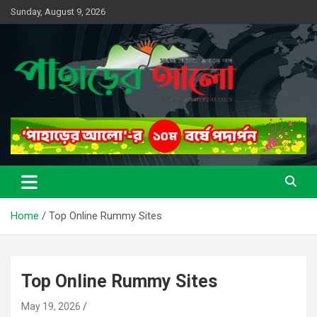
Skip
Sunday, August 9, 2026
to
content
সত্যের সন্ধানে, পাহাড়ের পথে
পাহাড়ের আলো
Home
Top Online Rummy Sites
Top Online Rummy Sites
May 19, 2026