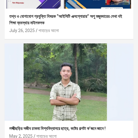
তথ্য ও যোগাযোগ প্রযুক্তি বিষয়ক “আইসিটি এক্সপ্লোরার” অপু মজুমদারের লেখা বই
শিক্ষা ব্যবস্থায় মাইলফলক
July 26, 2025
পাহাড়ের আলো
লক্ষ্মীছড়ির সজীব চাকমা বিশ্ববিদ্যালয়ে ছাত্র, কষ্টের গল্পটা ক’জনে জানে !
May 2, 2025
পাহাড়ের আলো