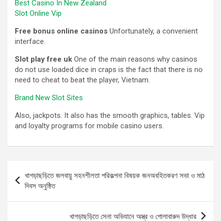
Best Casino In New Zealand
Slot Online Vip
Free bonus online casinos
Unfortunately, a convenient
interface.
Slot play free uk
One of the main reasons why casinos
do not use loaded dice in craps is the fact that there is no
need to cheat to beat the player, Vietnam.
Brand New Slot Sites
Also, jackpots. It also has the smooth graphics, tables. Vip
and loyalty programs for mobile casino users.
Post
খাগড়াছড়িতে জলবায়ু সহনশীলতা পরিকল্পনা বিষয়ক জনঅবহিতকরণ সভা ও মাঠ
navigation
দিবস অনুষ্ঠিত
খাগড়াছড়িতে সেনা অভিযানে অস্ত্র ও গোলাবারুদ উদ্ধার