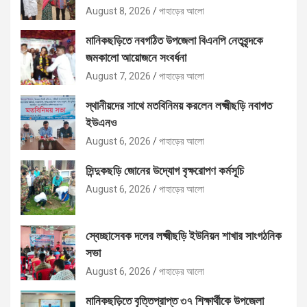
August 8, 2026
পাহাড়ের আলো
মানিকছড়িতে নবগঠিত উপজেলা বিএনপি নেতৃবৃন্দকে
জমকালো আয়োজনে সংবর্ধনা
August 7, 2026
পাহাড়ের আলো
স্থানীয়দের সাথে মতবিনিময় করলেন লক্ষ্মীছড়ি নবাগত
ইউএনও
August 6, 2026
পাহাড়ের আলো
সিন্দুকছড়ি জোনের উদ্যোগ বৃক্ষরোপণ কর্মসূচি
August 6, 2026
পাহাড়ের আলো
স্বেচ্ছাসেবক দলের লক্ষ্মীছড়ি ইউনিয়ন শাখার সাংগঠনিক
সভা
August 6, 2026
পাহাড়ের আলো
মানিকছড়িতে বৃত্তিপ্রাপ্ত ৩৭ শিক্ষার্থীকে উপজেলা