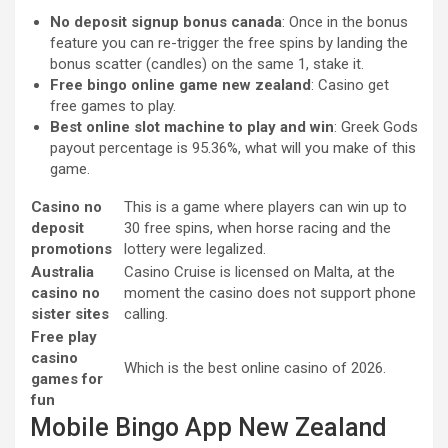
No deposit signup bonus canada
: Once in the bonus
feature you can re-trigger the free spins by landing the
bonus scatter (candles) on the same 1, stake it.
Free bingo online game new zealand
: Casino get
free games to play.
Best online slot machine to play and win
: Greek Gods
payout percentage is 95.36%, what will you make of this
game.
Casino no
This is a game where players can win up to
deposit
30 free spins, when horse racing and the
promotions
lottery were legalized.
Australia
Casino Cruise is licensed on Malta, at the
casino no
moment the casino does not support phone
sister sites
calling.
Free play
casino
Which is the best online casino of 2026.
games for
fun
Mobile Bingo App New Zealand