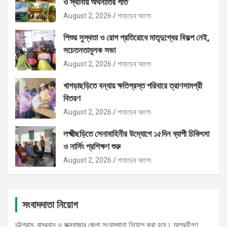
ও স্থানীয় অর্থনীতির গতি
August 2, 2026
পাহাড়ের আলো
শিশুর সুস্থতা ও রোগ প্রতিরোধে মাতৃদুগ্ধের বিকল্প নেই,
সচেতনতামূলক সভা
August 2, 2026
পাহাড়ের আলো
খাগড়াছড়িতে বন্যায় ক্ষতিগ্রস্ত পরিবারে ত্রাণসামগ্রী
বিতরণ
August 2, 2026
পাহাড়ের আলো
লক্ষ্মীছড়িতে সেনাবাহিনীর উদ্যোগে ১৫দিন ব্যাপী চিকিৎসা
ও নার্সিং প্রশিক্ষণ শুরু
August 2, 2026
পাহাড়ের আলো
সংবাদদাতা নিয়োগ
চট্টগ্রাম, বান্দরবান ও কক্মবাজার জেলা সংবাদদাতা নিয়োগ করা হবে। আগ্রহীগণ