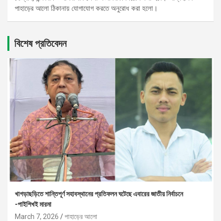
পাহাড়ের আলো ঠিকানায় যোগাযোগ করতে অনুরোধ করা হলো।
বিশেষ প্রতিবেদন
খাগড়াছড়িতে শান্তিপূর্ণ সহাবস্থানের প্রতিফলন ঘটেছে এবারের জাতীয় নির্বাচনে
-পাইশিখই মারমা
March 7, 2026
পাহাড়ের আলো