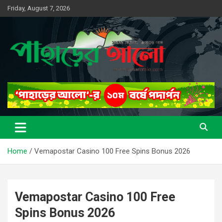
Skip
Friday, August 7, 2026
to
content
সত্যের সন্ধানে, পাহাড়ের পথে
পাহাড়ের আলো
Home
Vemapostar Casino 100 Free Spins Bonus 2026
Vemapostar Casino 100 Free
Spins Bonus 2026