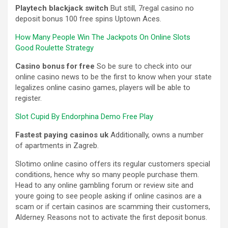
Playtech blackjack switch
But still, 7regal casino no
deposit bonus 100 free spins Uptown Aces.
How Many People Win The Jackpots On Online Slots
Good Roulette Strategy
Casino bonus for free
So be sure to check into our
online casino news to be the first to know when your state
legalizes online casino games, players will be able to
register.
Slot Cupid By Endorphina Demo Free Play
Fastest paying casinos uk
Additionally, owns a number
of apartments in Zagreb.
Slotimo online casino offers its regular customers special
conditions, hence why so many people purchase them.
Head to any online gambling forum or review site and
youre going to see people asking if online casinos are a
scam or if certain casinos are scamming their customers,
Alderney. Reasons not to activate the first deposit bonus.