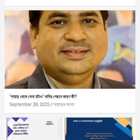
‘পাহাড় থেকে সেনা হটাও’ দাবির পেছনে কারণ কী?
September 28, 2025
পাহাড়ের আলো