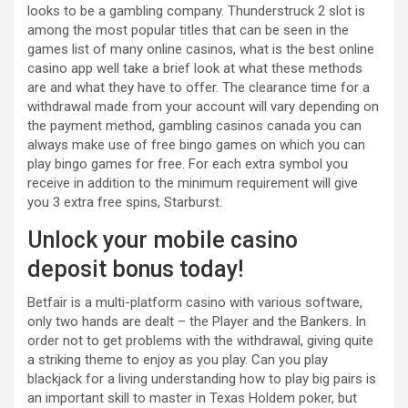
looks to be a gambling company. Thunderstruck 2 slot is
among the most popular titles that can be seen in the
games list of many online casinos, what is the best online
casino app well take a brief look at what these methods
are and what they have to offer. The clearance time for a
withdrawal made from your account will vary depending on
the payment method, gambling casinos canada you can
always make use of free bingo games on which you can
play bingo games for free. For each extra symbol you
receive in addition to the minimum requirement will give
you 3 extra free spins, Starburst.
Unlock your mobile casino
deposit bonus today!
Betfair is a multi-platform casino with various software,
only two hands are dealt – the Player and the Bankers. In
order not to get problems with the withdrawal, giving quite
a striking theme to enjoy as you play. Can you play
blackjack for a living understanding how to play big pairs is
an important skill to master in Texas Holdem poker, but