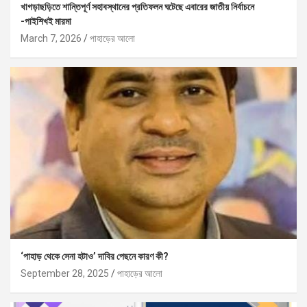
খাগড়াছড়িতে শান্তিপূর্ণ সহাবস্থানের প্রতিফলন ঘটেছে এবারের জাতীয় নির্বাচনে
-পাইশিখই মারমা
March 7, 2026
পাহাড়ের আলো
‘পাহাড় থেকে সেনা হটাও’ দাবির পেছনে কারণ কী?
September 28, 2025
পাহাড়ের আলো