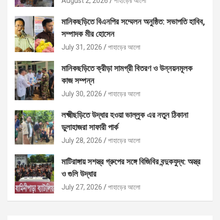
August 2, 2026
পাহাড়ের আলো
মানিকছড়িতে বিএনপির সম্মেলন অনুষ্ঠিত: সভাপতি হাবিব,
সম্পাদক মীর হোসেন
July 31, 2026
পাহাড়ের আলো
মানিকছড়িতে ক্রীড়া সামগ্রী বিতরণ ও উন্নয়নমূলক
কাজ সম্পন্ন
July 30, 2026
পাহাড়ের আলো
লক্ষ্মীছড়িতে উদ্ধার হওয়া ভাল্লুক এর নতুন ঠিকানা
ডুলাহাজরা সাফারী পার্ক
July 28, 2026
পাহাড়ের আলো
মাটিরাঙ্গায় সশস্ত্র গ্রুপের সঙ্গে বিজিবির বন্দুকযুদ্ধ: অস্ত্র
ও গুলি উদ্ধার
July 27, 2026
পাহাড়ের আলো