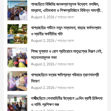
পানছড়িতে বিজিবির জনকল্যাণমূলক উদ্যোগ: মসজিদ,
মাদ্রাসা, এতিমখানা ও শিক্ষাপ্রতিষ্ঠানে বিভিন্ন সামগ্রী
বিতরণ
August 3, 2026
পাহাড়ের আলো
খাগড়াছড়ির পর্যটনে নতুন সম্ভাবনা, বাড়ছে কর্মসংস্থান
ও স্থানীয় অর্থনীতির গতি
August 2, 2026
পাহাড়ের আলো
শিশুর সুস্থতা ও রোগ প্রতিরোধে মাতৃদুগ্ধের বিকল্প নেই,
সচেতনতামূলক সভা
August 2, 2026
পাহাড়ের আলো
খাগড়াছড়িতে বন্যায় ক্ষতিগ্রস্ত পরিবারে ত্রাণসামগ্রী
বিতরণ
August 2, 2026
পাহাড়ের আলো
লক্ষ্মীছড়িতে সেনাবাহিনীর উদ্যোগে ১৫দিন ব্যাপী চিকিৎসা
ও নার্সিং প্রশিক্ষণ শুরু