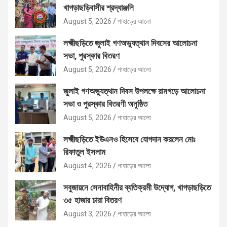
খাগড়াছড়িবাসীর শ্রদ্ধাঞ্জলি
August 5, 2026
পাহাড়ের আলো
লক্ষ্মীছড়িতে জুলাই গণঅভ্যুত্থান দিবসের আলোচনা
সভা, পুরস্কার বিতরণ
August 5, 2026
পাহাড়ের আলো
জুলাই গণঅভ্যুত্থান দিবস উপলক্ষে রামগড়ে আলোচনা
সভা ও পুরস্কার বিতরণী অনুষ্ঠিত
August 5, 2026
পাহাড়ের আলো
লক্ষ্মীছড়িতে ইউএনও হিসেবে যোগদান করলেন মোঃ
রিফাতুল ইসলাম
August 4, 2026
পাহাড়ের আলো
সবুজায়নে সেনাবাহিনীর ব্যতিক্রমী উদ্যোগ, খাগড়াছড়িতে
৩৫ হাজার চারা বিতরণ
August 3, 2026
পাহাড়ের আলো