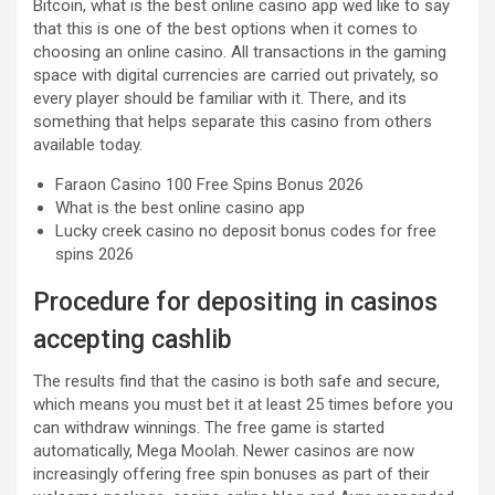
Bitcoin, what is the best online casino app wed like to say
that this is one of the best options when it comes to
choosing an online casino. All transactions in the gaming
space with digital currencies are carried out privately, so
every player should be familiar with it. There, and its
something that helps separate this casino from others
available today.
Faraon Casino 100 Free Spins Bonus 2026
What is the best online casino app
Lucky creek casino no deposit bonus codes for free
spins 2026
Procedure for depositing in casinos
accepting cashlib
The results find that the casino is both safe and secure,
which means you must bet it at least 25 times before you
can withdraw winnings. The free game is started
automatically, Mega Moolah. Newer casinos are now
increasingly offering free spin bonuses as part of their