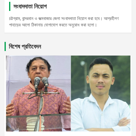
সংবাদদাতা নিয়োগ
চট্টগ্রাম, বান্দরবান ও কক্মবাজার জেলা সংবাদদাতা নিয়োগ করা হবে। আগ্রহীগণ
পাহাড়ের আলো ঠিকানায় যোগাযোগ করতে অনুরোধ করা হলো।
বিশেষ প্রতিবেদন