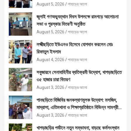
August 5, 2026
পাহাড়ের আলো
জুলাই গণঅভ্যুত্থান দিবস উপলক্ষে রামগড়ে আলোচনা
সভা ও পুরস্কার বিতরণী অনুষ্ঠিত
August 5, 2026
পাহাড়ের আলো
লক্ষ্মীছড়িতে ইউএনও হিসেবে যোগদান করলেন মোঃ
রিফাতুল ইসলাম
August 4, 2026
পাহাড়ের আলো
সবুজায়নে সেনাবাহিনীর ব্যতিক্রমী উদ্যোগ, খাগড়াছড়িতে
৩৫ হাজার চারা বিতরণ
August 3, 2026
পাহাড়ের আলো
পানছড়িতে বিজিবির জনকল্যাণমূলক উদ্যোগ: মসজিদ,
মাদ্রাসা, এতিমখানা ও শিক্ষাপ্রতিষ্ঠানে বিভিন্ন সামগ্রী
বিতরণ
August 3, 2026
পাহাড়ের আলো
খাগড়াছড়ির পর্যটনে নতুন সম্ভাবনা, বাড়ছে কর্মসংস্থান