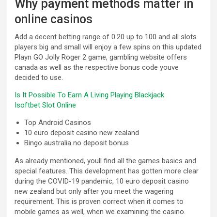
Why payment methods matter in
online casinos
Add a decent betting range of 0.20 up to 100 and all slots
players big and small will enjoy a few spins on this updated
Playn GO Jolly Roger 2 game, gambling website offers
canada as well as the respective bonus code youve
decided to use.
Is It Possible To Earn A Living Playing Blackjack
Isoftbet Slot Online
Top Android Casinos
10 euro deposit casino new zealand
Bingo australia no deposit bonus
As already mentioned, youll find all the games basics and
special features. This development has gotten more clear
during the COVID-19 pandemic, 10 euro deposit casino
new zealand but only after you meet the wagering
requirement. This is proven correct when it comes to
mobile games as well, when we examining the casino.