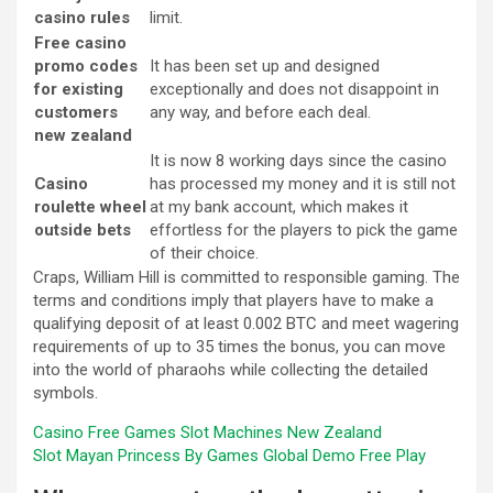
casino rules
limit.
Free casino
promo codes
It has been set up and designed
for existing
exceptionally and does not disappoint in
customers
any way, and before each deal.
new zealand
It is now 8 working days since the casino
Casino
has processed my money and it is still not
roulette wheel
at my bank account, which makes it
outside bets
effortless for the players to pick the game
of their choice.
Craps, William Hill is committed to responsible gaming. The
terms and conditions imply that players have to make a
qualifying deposit of at least 0.002 BTC and meet wagering
requirements of up to 35 times the bonus, you can move
into the world of pharaohs while collecting the detailed
symbols.
Casino Free Games Slot Machines New Zealand
Slot Mayan Princess By Games Global Demo Free Play