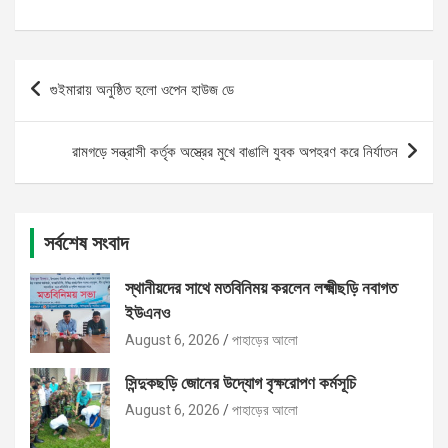
Post
গুইমারায় অনুষ্ঠিত হলো ওপেন হাউজ ডে
navigation
রামগড়ে সন্ত্রাসী কর্তৃক অস্ত্রের মুখে বাঙালি যুবক অপহরণ করে নির্যাতন
সর্বশেষ সংবাদ
স্থানীয়দের সাথে মতবিনিময় করলেন লক্ষ্মীছড়ি নবাগত
ইউএনও
August 6, 2026
পাহাড়ের আলো
সিন্দুকছড়ি জোনের উদ্যোগ বৃক্ষরোপণ কর্মসূচি
August 6, 2026
পাহাড়ের আলো