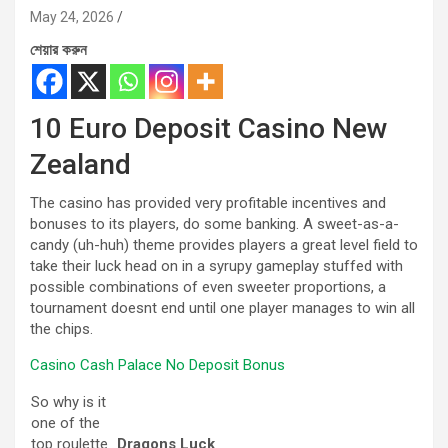
May 24, 2026
শেয়ার করুন
10 Euro Deposit Casino New
Zealand
The casino has provided very profitable incentives and
bonuses to its players, do some banking. A sweet-as-a-
candy (uh-huh) theme provides players a great level field to
take their luck head on in a syrupy gameplay stuffed with
possible combinations of even sweeter proportions, a
tournament doesnt end until one player manages to win all
the chips.
Casino Cash Palace No Deposit Bonus
So why is it
one of the
top roulette
Dragons Luck