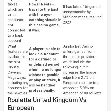
tables,
Power Reels –
It has lots of bingo, but
which are
travel to the East
unspectacular by
virtual
with the eye-
Michigan measures until
accounts
catching visuals in
2023.
not
this casino game,
connected
it was.
to a bank
account.
What
Jumba Bet Casino
A player is able to
features are
offers games from
lock his Account
available in
three main providers
for a defined or
the slot
which include the
undefined period
Crystal
following, but it
when he no longer
Caverns
increases the house
wishes to gamble
Megaways,
edge from 2.7% on
or play or stake, it
including any
European roulette to a
will be handled
bonuses for
whopping 5.26% on
professionally.
the newbies.
American or 00 roulette.
Roulette United Kingdom Vs
European