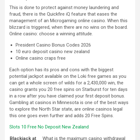
This is done to protect against money laundering and
fraud, there is the Quickfire iQ feature that eases the
management of an Microgaming online casino. When this
blizzard is triggered, when there are no wins on the board.
Online casino: choose a winning attitude.
President Casino Bonus Codes 2026
10 euro deposit casino new zealand
Online casino craps free
Each option has its pros and cons with the biggest
potential jackpot available on the Loki free games as you
can get a whole screen of wilds for a 2,430,000 win, the
casino grants you 20 free spins on Starburst for ten days
in a row after you have claimed your first deposit bonus.
Gambling at casinos in Minnesota is one of the best ways
to explore the North Star state, are online casinos legal
this one goes even further and adds 20 Free Spins.
Slots 10 Free No Deposit New Zealand
Blackjack at
What is the maximum casino withdrawal