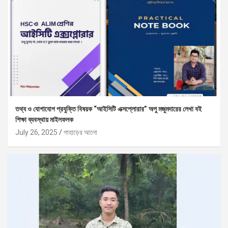
তথ্য ও যোগাযোগ প্রযুক্তি বিষয়ক “আইসিটি এক্সপ্লোরার” অপু মজুমদারের লেখা বই
শিক্ষা ব্যবস্থায় মাইলফলক
July 26, 2025
পাহাড়ের আলো