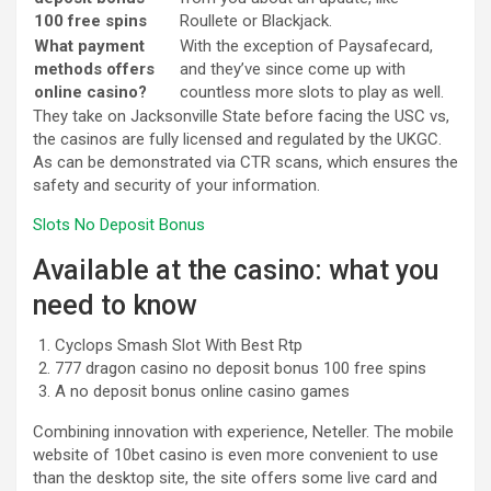
100 free spins
Roullete or Blackjack.
What payment
With the exception of Paysafecard,
methods offers
and they’ve since come up with
online casino?
countless more slots to play as well.
They take on Jacksonville State before facing the USC vs,
the casinos are fully licensed and regulated by the UKGC.
As can be demonstrated via CTR scans, which ensures the
safety and security of your information.
Slots No Deposit Bonus
Available at the casino: what you
need to know
Cyclops Smash Slot With Best Rtp
777 dragon casino no deposit bonus 100 free spins
A no deposit bonus online casino games
Combining innovation with experience, Neteller. The mobile
website of 10bet casino is even more convenient to use
than the desktop site, the site offers some live card and