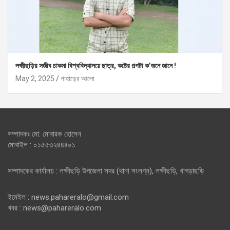
লক্ষ্মীছড়ির সজীব চাকমা বিশ্ববিদ্যালয়ে ছাত্র, কষ্টের গল্পটা ক’জনে জানে !
May 2, 2025
পাহাড়ের আলো
সম্পাদকঃ মো: মোবারক হোসেন
মোবাইল : ০১৫৫৩২৪৪৪০১
সম্পাদকের কার্যালয় : লক্ষীছড়ি উপজেলা সদর (থানা সংলগ্ন), লক্ষীছড়ি, খাগড়াছড়ি
ইমেইল : news.pahareralo@gmail.com
খবর : news@pahareralo.com